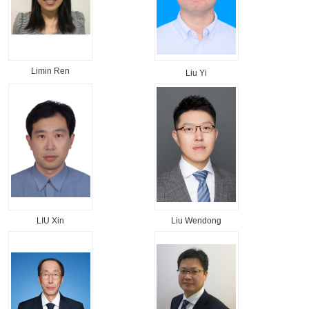
Limin Ren
Liu Yi
LIU Xin
Liu Wendong