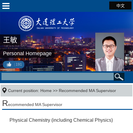
中文
王敏
Personal Homepage
191
Current position:
Home
>> Recommended MA Supervisor
R
ecommended MA Supervisor
Physical Chemistry (including Chemical Physics)