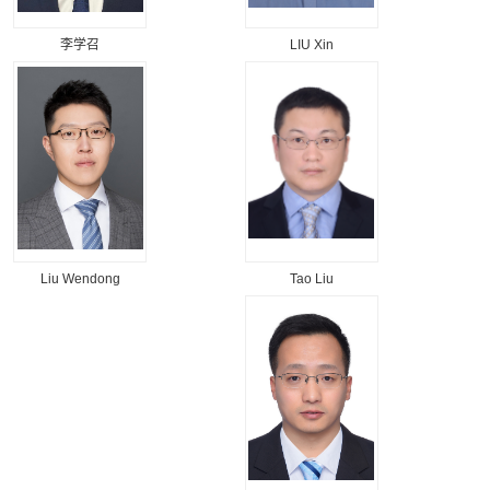
李学召
LIU Xin
Tao Liu
Liu Wendong