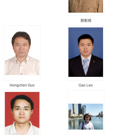
郭新闻
Hongchen Guo
Gao Leo