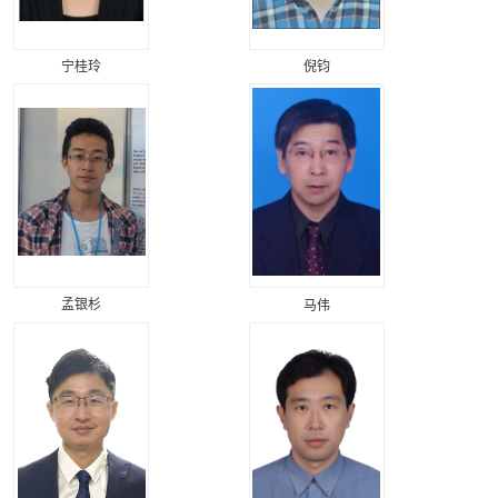
宁桂玲
倪钧
孟银杉
马伟