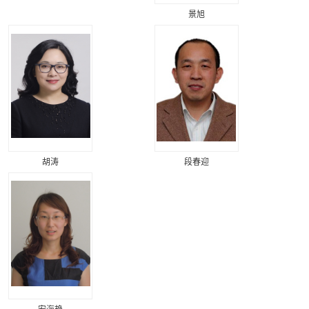
景旭
胡涛
段春迎