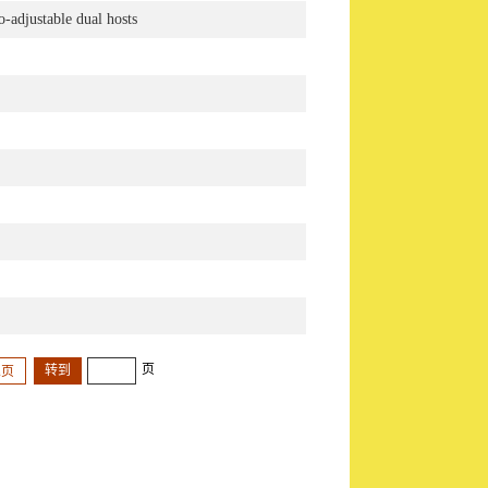
-adjustable dual hosts
页
尾页