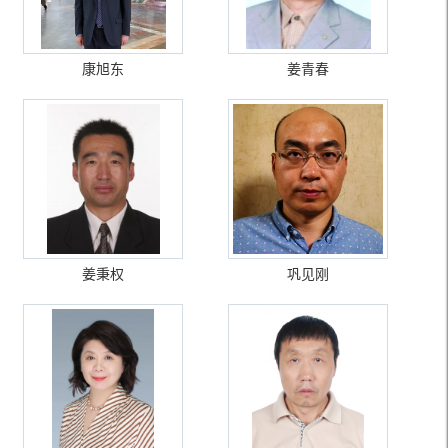
康旭东
姜青春
姜秉权
巩见刚