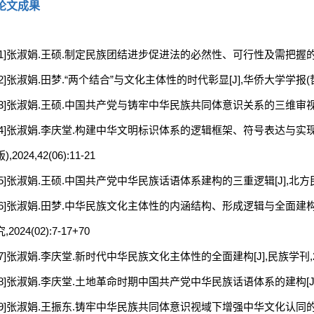
论文成果
[1]张淑娟.王硕.制定民族团结进步促进法的必然性、可行性及需把握的重大问题[
[2]张淑娟.田梦.“两个结合”与文化主体性的时代彰显[J],华侨大学学报(哲学社
[3]张淑娟.王硕.中国共产党与铸牢中华民族共同体意识关系的三维审视[J],宁
[4]张淑娟.李庆堂.构建中华文明标识体系的逻辑框架、符号表达与实现
),2024,42(06):11-21
[5]张淑娟.王硕.中国共产党中华民族话语体系建构的三重逻辑[J],北方民族大学
[6]张淑娟.田梦.中华民族文化主体性的内涵结构、形成逻辑与全面建
究,2024(02):7-17+70
[7]张淑娟.李庆堂.新时代中华民族文化主体性的全面建构[J],民族学刊,2024,
[8]张淑娟.李庆堂.土地革命时期中国共产党中华民族话语体系的建构[J],民族论
[9]张淑娟.王振东.铸牢中华民族共同体意识视域下增强中华文化认同的