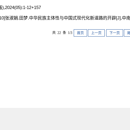
版),2024(05):1-12+157
[10]张淑娟.田梦.中华民族主体性与中国式现代化新道路的开辟[J],中南民族大
共 22 条 1/3
首页
上一页
下一页