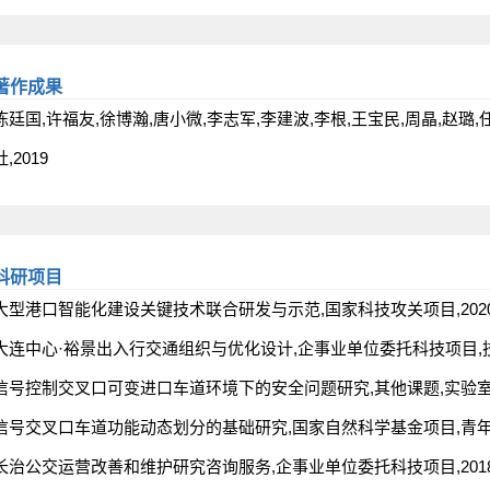
著作成果
陈廷国,许福友,徐博瀚,唐小微,李志军,李建波,李根,王宝民,周晶,赵璐
社,2019
科研项目
大型港口智能化建设关键技术联合研发与示范,国家科技攻关项目,2020-06-23
大连中心·裕景出入行交通组织与优化设计,企事业单位委托科技项目,技术咨询,20
信号控制交叉口可变进口车道环境下的安全问题研究,其他课题,实验室开放课题,20
信号交叉口车道功能动态划分的基础研究,国家自然科学基金项目,青年科学基金项目
长治公交运营改善和维护研究咨询服务,企事业单位委托科技项目,2018-03-19