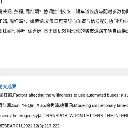
81
姚荣涵, 彭程, 周红媚*. 协调控制交叉口短车道长度与配时参数协同优化. 吉林
丁靖, 周红媚*，姚荣涵.交叉口可变导向车道与信号配时协同优化模型. 交通运
周红媚*, 孙叶, 徐秀娟. 基于随机效用理论的城市道路车辆自由换道行为研究
论文成果
周红媚.Factors affecting the willingness to use automated buses: a s
红媚.Sun, Ye,Qin, Xiao,徐秀娟,姚荣涵.Modeling discretionary lane-chan
drivers' heterogeneity[J],TRANSPORTATION LETTERS-THE I
RESEARCH,2021,12(3):213-222