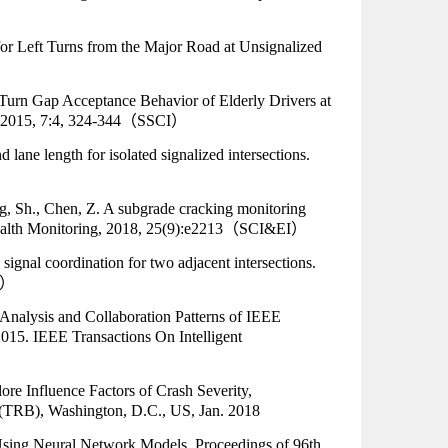
for Left Turns from the Major Road at Unsignalized
t-Turn Gap Acceptance Behavior of Elderly Drivers at
, 2015, 7:4, 324-344
（SSCI）
 lane length for isolated signalized intersections.
ng, Sh., Chen, Z. A subgrade cracking monitoring
ealth Monitoring, 2018, 25(9):e2213
（SCI&EI）
 signal coordination for two adjacent intersections.
I）
Analysis and Collaboration Patterns of IEEE
015. IEEE Transactions On Intelligent
e Influence Factors of Crash Severity,
 (TRB), Washington, D.C., US, Jan. 2018
Using Neural Network Models, Proceedings of 96th