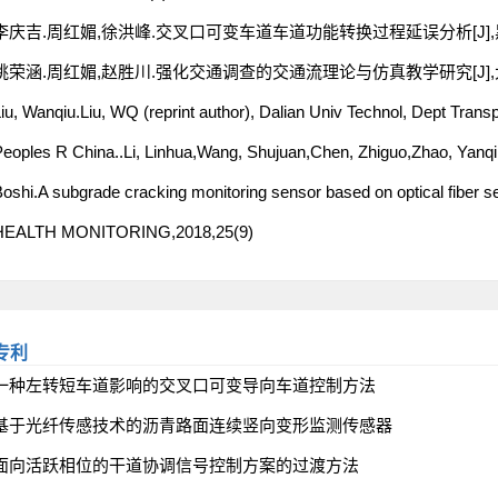
李庆吉.周红媚,徐洪峰.交叉口可变车道车道功能转换过程延误分析[J],黑龙江交通
姚荣涵.周红媚,赵胜川.强化交通调查的交通流理论与仿真教学研究[J],大学教育
iu, Wanqiu.Liu, WQ (reprint author), Dalian Univ Technol, Dept Trans
eoples R China..Li, Linhua,Wang, Shujuan,Chen, Zhiguo,Zhao, Yanq
oshi.A subgrade cracking monitoring sensor based on optical fi
HEALTH MONITORING,2018,25(9)
专利
一种左转短车道影响的交叉口可变导向车道控制方法
基于光纤传感技术的沥青路面连续竖向变形监测传感器
面向活跃相位的干道协调信号控制方案的过渡方法