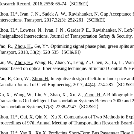
esearch Record, 2016,2556: 65-74
（SCI&EI）
hou, H.*
, Ivan, J. N., Sadek A. W., Ravishanker, N. Gap Acceptance 
ntersections. Transport, 2017,32(3): 252-261
（SCI&EI）
hou, H.
*, Lownes, N., Ivan, J. N., Garder P. E., Ravishanker, N. Lef
nsignalized Intersections, Journal of Transportation Safety & Security
ao, R.,
Zhou, H.
, Ge, Y*. Optimizing signal phase plan, green splits and
ransport, 2018, 33(2): 520-535
（SCI&EI）
iu, W.,
Zhou, H.
, Wang, B., Zhao, Y., Leng, Z., Chen, X., Li, L., Wa
ensor based on optical fiber sensing technique. Structural Control & H
ao, R, Guo, W.,
Zhou, H.
Integrative design of left-turn lane space and
anadian Journal of Civil Engineering, 2017, 44(4): 274-285
（SCI&E
u, X., Wang, W., Liu, Y., Zhao, X., Xu, Z.,
Zhou, H.
A Bibliographic 
ransactions On Intelligent Transportation Systems Between 2000 and 2
ransportation Systems,17(8): 2238-2247
（SCI&EI）
hou, H.
*, Cui, X, Qin X., Xu X. Comparison of Two Methods to Explor
roceedings of 97th Annual Meeting of Transportation Research Board
hou, H.
*, Yao R., Xu X. Predicting Short-Term Bus Passenger Flow 