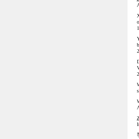
A
X
o
1
Y
b
2
D
V
2
W
s
W
A
Z
I