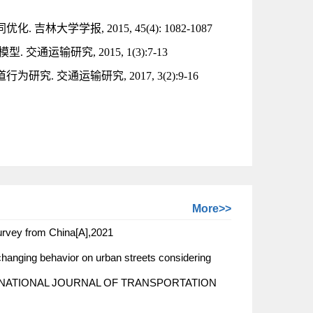
大学学报, 2015, 45(4): 1082-1087
输研究, 2015, 1(3):7-13
. 交通运输研究, 2017, 3(2):9-16
More>>
urvey from China[A],2021
ging behavior on urban streets considering
NTERNATIONAL JOURNAL OF TRANSPORTATION