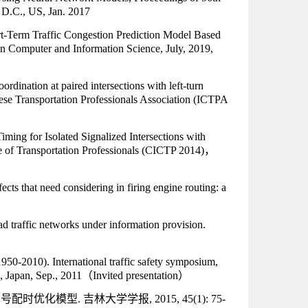
 D.C., US, Jan. 2017
-Term Traffic Congestion Prediction Model Based
in Computer and Information Science, July, 2019,
oordination at paired intersections with left-turn
nese Transportation Professionals Association (ICTPA
ming for Isolated Signalized Intersections with
 of Transportation Professionals (CICTP 2014)
，
fects that need considering in firing engine routing: a
ad traffic networks under information provision.
950-2010). International traffic safety symposium,
, Japan, Sep., 2011
（Invited presentation）
化模型. 吉林大学学报, 2015, 45(1): 75-