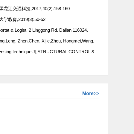
科技,2017,40(2):158-160
,2019(3):50-52
portat & Logist, 2 Linggong Rd, Dalian 116024,
ing,Leng, Zhen,Chen, Xijie,Zhou, Hongmei,Wang,
ber sensing technique[J],STRUCTURAL CONTROL &
More>>