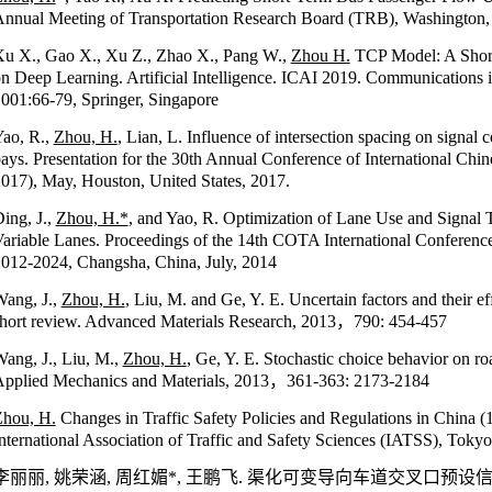
nnual Meeting of Transportation Research Board (TRB), Washington,
u X., Gao X., Xu Z., Zhao X., Pang W.,
Zhou H.
TCP Model: A Short
n Deep Learning. Artificial Intelligence. ICAI 2019. Communications 
001:66-79, Springer, Singapore
ao, R.,
Zhou, H.
, Lian, L. Influence of intersection spacing on signal c
ays. Presentation for the 30th Annual Conference of International Chi
017), May, Houston, United States, 2017.
ing, J.,
Zhou, H.*
, and Yao, R. Optimization of Lane Use and Signal Ti
ariable Lanes. Proceedings of the 14th COTA International Conference
012-2024, Changsha, China, July, 2014
ang, J.,
Zhou, H.
, Liu, M. and Ge, Y. E. Uncertain factors and their ef
hort review. Advanced Materials Research, 2013
，790: 454-457
ang, J., Liu, M.,
Zhou, H.
, Ge, Y. E. Stochastic choice behavior on ro
pplied Mechanics and Materials, 2013
，361-363: 2173-2184
hou, H.
Changes in Traffic Safety Policies and Regulations in China (1
nternational Association of Traffic and Safety Sciences (IATSS), Tokyo
李丽丽, 姚荣涵, 周红媚*, 王鹏飞. 渠化可变导向车道交叉口预设信号配时优