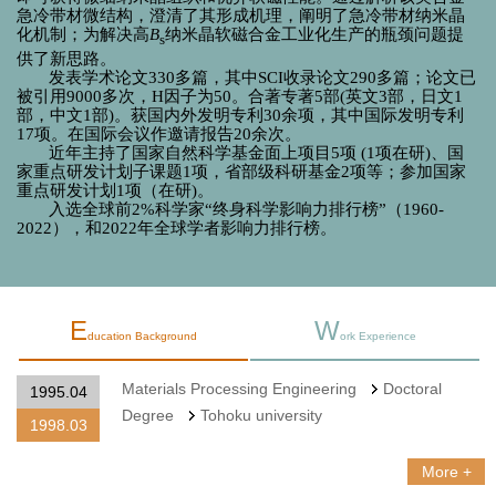
急冷带材微结构，澄清了其形成机理，阐明了急冷带材纳米晶
化机制；为解决高
B
纳米晶软磁合金工业化生产的瓶颈问题提
s
供了新思路。
发表学术论文
330
多篇，其中
SCI
收录论文
290
多篇；论文已
被引用
9000
多次，
H
因子为
50
。合著专著
5
部
(
英文
3
部，日文
1
部，中文
1
部
)
。获国内外发明专利
30
余项，其中国际发明专利
17
项
。在国际会议作邀请报告
20
余次。
近年主持了国家自然科学基金面上项目
5
项
(1
项在研
)
、国
家重点研发计划子课题
1
项，省部级科研基金
2
项等；参加国家
重点研发计划
1
项（在研)。
入选全球前
2%
科学家
“
终身科学影响力排行榜
”
（
1960-
2022
），和
2022
年全球学者影响力排行榜。
E
W
ducation Background
ork Experience
Materials Processing Engineering
Doctoral
1995.04
Degree
Tohoku university
1998.03
More +