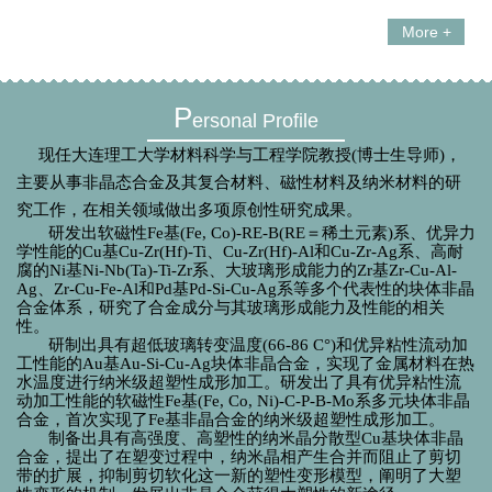
More +
P
ersonal Profile
现任大连理工大学材料科学与工程学院教授(博士生导师)，
主要从事非晶态合金及其复合材料、磁性材料及纳米材料的研
究工作，在相关领域做出多项原创性研究成果。
研发出软磁性
Fe
基
(Fe, Co)-RE-B(RE
＝稀土元素
)
系、优异力
学性能的
Cu
基
Cu-Zr(Hf)-Ti
、
Cu-Zr(Hf)-Al
和
Cu-Zr-Ag
系、高耐
腐的
Ni
基
Ni-Nb(Ta)-Ti-Zr
系、大玻璃形成能力的
Zr
基
Zr-Cu-Al-
Ag
、
Zr-Cu-Fe-Al
和
Pd
基
Pd-Si-Cu-Ag
系等多个代表性的块体非晶
合金体系，研究了合金成分与其玻璃形成能力及性能的相关
性。
研制出具有超低玻璃转变温度
(66-86 C°)
和优异粘性流动加
工性能的
Au
基
Au-Si-Cu-Ag
块体非晶合金，实现了金属材料在热
水温度进行纳米级超塑性成形加工。研发出了具有优异粘性流
动加工性能的软磁性
Fe
基
(Fe, Co, Ni)-C-P-B-Mo
系多元块体非晶
合金，首次实现了
Fe
基非晶合金的纳米级超塑性成形加工。
制备出具有高强度、高塑性的纳米晶分散型
Cu
基块体非晶
合金，提出了在塑变过程中，纳米晶相产生合并而阻止了剪切
带的扩展，抑制剪切软化这一新的塑性变形模型，阐明了大塑