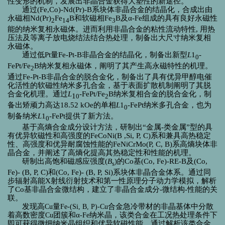
性变形的机制，发展出
非晶合金
获得大塑性的新途径。
通过
(Fe,Co)-Nd(Pr)-B
系块体非晶合金的结晶化，合成出由
永磁相
Nd(Pr)
Fe
B
和软磁相
Fe
B
及
α-Fe
组成的具有良好永磁性
2
14
3
能的纳米复相永磁体。进而利用非晶合金的粘性流动特性
,
用热
压法及等离子放电烧结法结合热处理，制备出大尺寸纳米复相
永磁体。
通过低
Pt
量
Fe-Pt-B
非晶合金的结晶化，制备出新型
L
1
-
0
FePt/Fe
B
纳米复相永磁体，阐明了其产生高永磁特性的机理。
2
通过
Fe-Pt-B
非晶合金的
脱合金化，制备出了具有优异甲醇电催
化活性的软磁性纳米多孔合金，基于表面扩散机制阐明了其脱
合金化机理。通过
L
-FePt/Fe
B
纳米复相合金的脱合金化，制
1
0
2
备出矫顽力高达
18.52 kOe
的单相
L
1
-FePt
纳米多孔合金，也为
0
制备纳米
L
1
-FePt
提供了新方法。
0
基于高熵合金成分设计方法，研制出
“
金属
-
类金属
”
型的具
有优异软磁性和高强度的
FeCoNi(B ,Si, P, C)
系和兼具高热稳定
性、高强度和优异耐腐蚀性能的
FeNiCrMo(P, C, B)
系高熵块体非
晶合金，并阐述了高熵化提高其热稳定性和性能的机理。
研制出高饱和磁感应强度(
B
)的
Co
基
(Co, Fe)-RE-B
及
(Co,
s
Fe)- (B, P, C)
和
(Co, Fe)- (B, P, Si)
系块体非晶合金体系。通过
同
步辐射
高能
X
射线衍射技术
和第一性原理分子动力学模拟，解析
了
Co
基非晶合金微结构，建立了
非晶合金成分
-
微结构
-
性能的关
联。
发现高
量
合金急冷带材的非晶基体中分散
Cu
Fe-(Si, B, P)-Cu
着高数密度
团簇和α
纳米晶，该类合金在工况热处理条件下
Cu
-Fe
即可获得微细纳米晶组织和优异软磁性能。通过解析该类合金