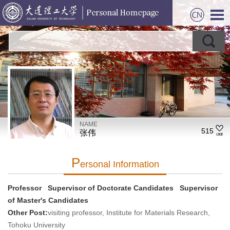
NAME
515
张伟
P
Ersonal Information
Professor Supervisor of Doctorate Candidates Supervisor
of Master's Candidates
Other Post:
visiting professor, Institute for Materials Research,
Tohoku University