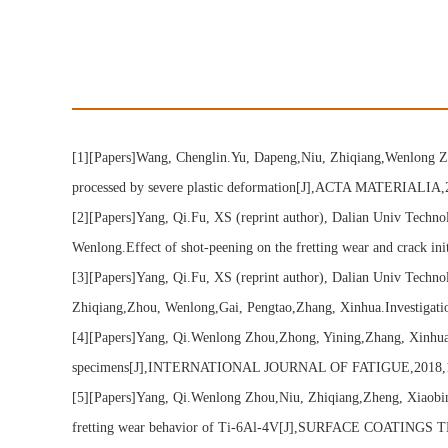
[1][Papers]Wang, Chenglin.Yu, Dapeng,Niu, Zhiqiang,Wenlong Zh
processed by severe plastic deformation[J],ACTA MATERIALIA,
[2][Papers]Yang, Qi.Fu, XS (reprint author), Dalian Univ Tech
Wenlong.Effect of shot-peening on the fretting wear and crac
[3][Papers]Yang, Qi.Fu, XS (reprint author), Dalian Univ Techno
Zhiqiang,Zhou, Wenlong,Gai, Pengtao,Zhang, Xinhua.Investigation
[4][Papers]Yang, Qi.Wenlong Zhou,Zhong, Yining,Zhang, Xinhua,
specimens[J],INTERNATIONAL JOURNAL OF FATIGUE,2018,1
[5][Papers]Yang, Qi.Wenlong Zhou,Niu, Zhiqiang,Zheng, Xiaobi
fretting wear behavior of Ti-6Al-4V[J],SURFACE COATINGS