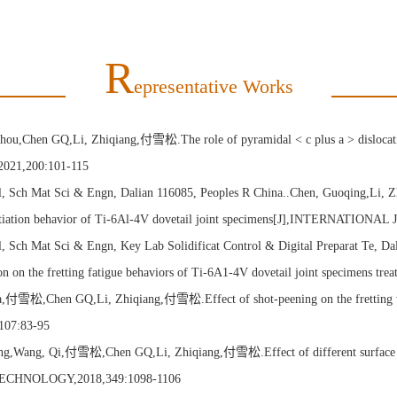
R
Epresentative Works
ou,Chen GQ,Li, Zhiqiang,付雪松.The role of pyramidal < c plus a > dislocatio
2021,200:101-115
nol, Sch Mat Sci & Engn, Dalian 116085, Peoples R China..Chen, Guoqing,Li,
k initiation behavior of Ti-6Al-4V dovetail joint specimens[J],INTERNATI
l, Sch Mat Sci & Engn, Key Lab Solidificat Control & Digital Preparat Te, D
 on the fretting fatigue behaviors of Ti-6A1-4V dovetail joint specimens tr
付雪松,Chen GQ,Li, Zhiqiang,付雪松.Effect of shot-peening on the fretting wear
07:83-95
ng,Wang, Qi,付雪松,Chen GQ,Li, Zhiqiang,付雪松.Effect of different surface aspe
 TECHNOLOGY,2018,349:1098-1106