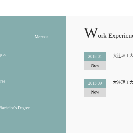
W
Ork Experien
More>>
gree
大连理工
2018.01
Now
ree
大连理工
2013.09
Now
Bachelor's Degree