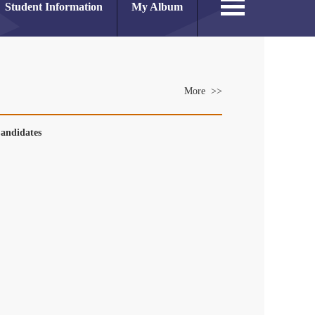
Student Information
My Album
More >>
 Candidates