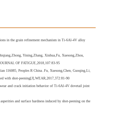
ns in the grain refinement mechanism in Ti-6Al-4V alloy
 Zhiqiang,Zhong, Yining,Zhang, Xinhua,Fu, Xuesong,Zhou,
ONAL JOURNAL OF FATIGUE,2018,107:83-95
alian 116085, Peoples R China..Fu, Xuesong,Chen, Guoqing,Li,
eated with shot-peening[J],WEAR,2017,372:81-90
 and crack initiation behavior of Ti-6Al-4V dovetail joint
rities and surface hardness induced by shot-peening on the