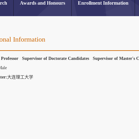
arch
Awards and Honours
Enrollment Information
onal Information
e Professor Supervisor of Doctorate Candidates Supervisor of Master's
Male
ter:
大连理工大学