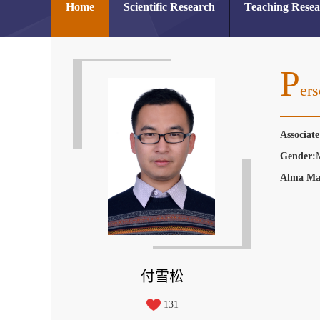
Home
Scientific Research
Teaching Rese
P
Ers
Associat
Gender:
Alma Ma
付雪松
131