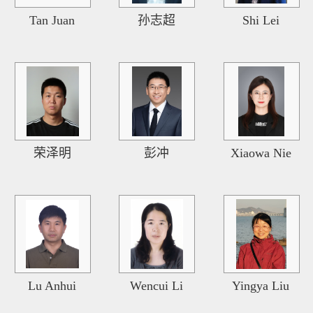
Tan Juan
孙志超
Shi Lei
荣泽明
彭冲
Xiaowa Nie
Lu Anhui
Wencui Li
Yingya Liu