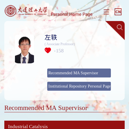
左轶
( Associate Professor)
158
+
Recommended MA Supervisor
Institutional Repository Personal Page
Recommended MA Supervisor
Industrial Catalysis