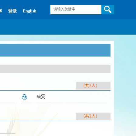
学
登录
English
（共3人）
唐雯
（共2人）