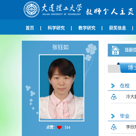
首页
科学研究
教学研究
获奖信息
张钰如
当前
博
在校
冷大
毕业
李欣
点赞：
514