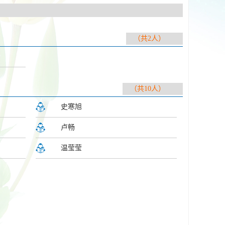
（共2人）
（共10人）
史寒旭
卢畅
温莹莹