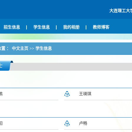
大连理工大
招生信息
学生信息
我的相册
教师博客
位置 ：
中文主页
>>
学生信息
士
鹏
王瑛琪
阳
卢畅