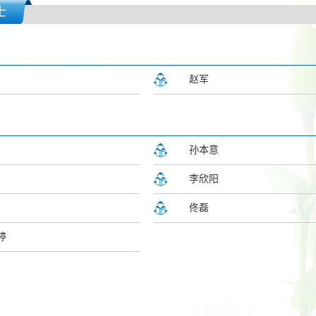
士
赵军
孙本意
李欣阳
佟磊
婷