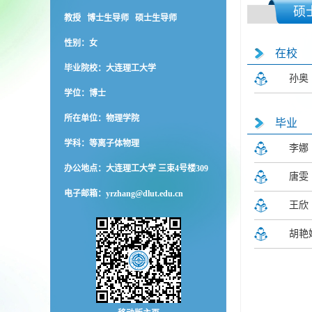
硕
教授 博士生导师 硕士生导师
性别：女
在校
毕业院校：大连理工大学
孙奥
学位：博士
所在单位：物理学院
毕业
学科：等离子体物理
李娜
办公地点：大连理工大学 三束4号楼309
唐雯
电子邮箱：
yrzhang@dlut.edu.cn
王欣
胡艳