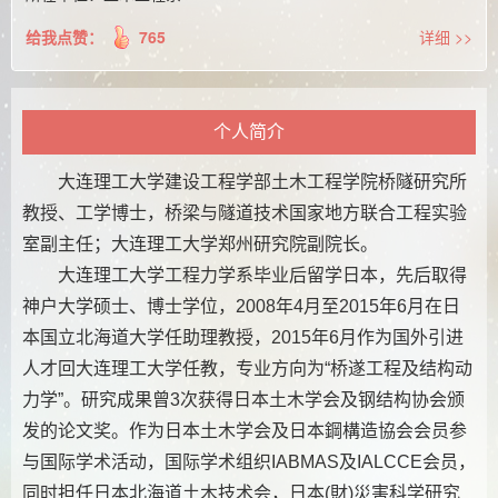
给我点赞：
765
详细 >>
个人简介
大连理工大学建设工程学部土木工程学院桥隧研究所
教授、工学博士，桥梁与隧道技术国家地方联合工程实验
室副主任；大连理工大学郑州研究院副院长。
大连理工大学工程力学系毕业后留学日本，先后取得
神户大学硕士、博士学位，
年
月至
年
月在日
2008
4
2015
6
本国立北海道大学任助理教授，
年
月作为国外引进
2
015
6
人才回大连理工大学任教，专业方向为
桥遂工程及结构动
“
力学
。研究成果曾
次获得日本土木学会及钢结构协会颁
”
3
发的论文奖。作为日本土木学会及日本鋼構造協会会员参
与国际学术活动，国际学术组织
及
会员，
IABMAS
IALCCE
同时担任日本北海道土木技术会，日本
財
災害科学研究
(
)