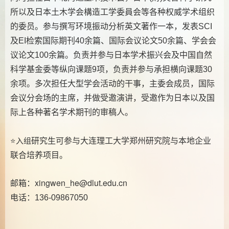
所以及日本土木学会構造工学委員会等各种权威学术组织
的委员。参与撰写环境振动分析英文著作一本，发表
SCI
及
检索国际期刊
余篇、国际会议论文
余篇、学会会
EI
40
50
议论文
余篇。负责并参与日本学术振兴会及中国自然
100
科学基金委等纵向课题
项，负责并参与承担横向课题
9
30
余项。多次担任大型学会活动的干事，主委会成员，国际
会议分会场的主席，并做受邀演讲，受邀作为日本以及国
际上各种著名学术期刊的审稿人。
研究生可参与大连理工大学郑州研究院与
本地企业
⭐入组
联合培养
项目。
邮箱：xingwen_he@dlut.edu.cn
电话：
136-09867050