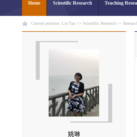
Home
Scientific Research
Teaching Rese
Current position:
Lin Yao
>>
Scientific Research
>>
Researc
姚琳