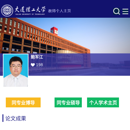
鲍军江
198
同专业博导
同专业硕导
个人学术主页
论文成果