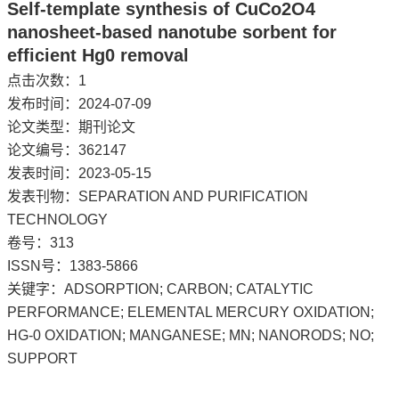
Self-template synthesis of CuCo2O4
nanosheet-based nanotube sorbent for
efficient Hg0 removal
点击次数：
1
发布时间：2024-07-09
论文类型：期刊论文
论文编号：362147
发表时间：2023-05-15
发表刊物：SEPARATION AND PURIFICATION
TECHNOLOGY
卷号：313
ISSN号：1383-5866
关键字：ADSORPTION; CARBON; CATALYTIC
PERFORMANCE; ELEMENTAL MERCURY OXIDATION;
HG-0 OXIDATION; MANGANESE; MN; NANORODS; NO;
SUPPORT