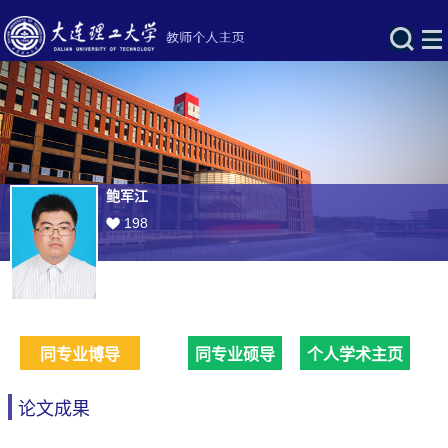
鲍军江
198
同专业博导
同专业硕导
个人学术主页
论文成果