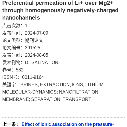
Preferential permeation of Li+ over Mg2+
through homogenously negatively-charged
nanochannels
点击次数：
1
发布时间：2024-07-09
论文类型：期刊论文
论文编号：391525
发表时间：2024-08-05
发表刊物：DESALINATION
卷号：582
ISSN号：0011-9164
关键字：BRINES; EXTRACTION; IONS; LITHIUM;
MOLECULAR-DYNAMICS; NANOFILTRATION
MEMBRANE; SEPARATION; TRANSPORT
上一条：
Effect of ionic association on the pressure-