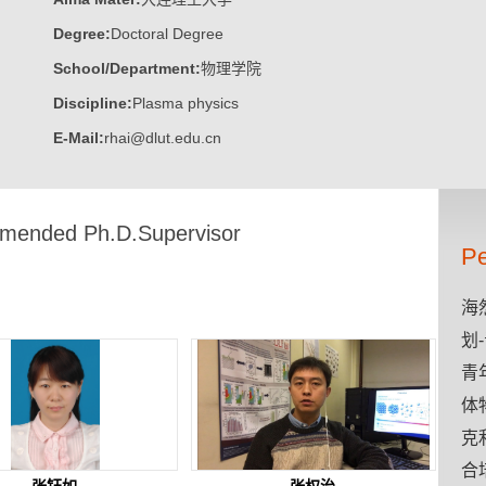
Degree:
Doctoral Degree
School/Department:
物理学院
Discipline:
Plasma physics
E-Mail:
rhai@dlut.edu.cn
ended Ph.D.Supervisor
Pe
海
划
青
体
克
合