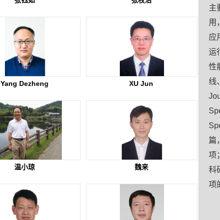
张钰如
张权治
主
用
应
运
性
线、
Yang Dezheng
XU Jun
Jou
Spe
S
篇
项
温小琼
魏来
科
项