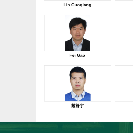
Lin Guoqiang
Fei Gao
戴舒宇