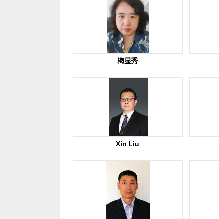
梅显秀
Xin Liu