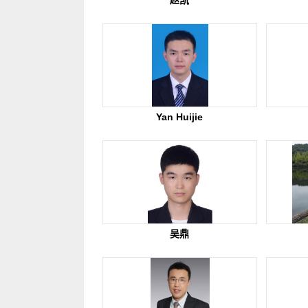
赵凯
Yan Huijie
吴鼎