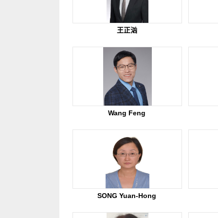
王正汹
Wang Feng
SONG Yuan-Hong