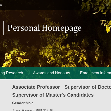
in
ing Research
Awards and Honours
Enrollment Inform
Associate Professor Supervisor of Doct
Supervisor of Master's Candidates
Gender:
Male
Alma Mater:
大连理工大学