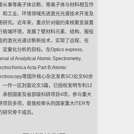
要从事等离子体诊断、等离子体与材料相互作
，和工业、环境领域先进激光光谱技术开发及
用研究。近年来，重点
针对磁约束核聚变装置
行极端环境，发展了壁材料元素、结构、服役
能的激光光谱诊断新技术，实现了远程、在
定量化分析的目标。在Optics express,
rnal of Analytical Atomic Spectrometry,
ctrochimica Acta Part B:Atomic
pectroscopy等国外核心杂志发表SCI论文60余
，一作一区封面论文3篇，已授权发明专利12
；承担国家及省部级科研项目4项，参与重大
研项目多项，是我校牵头的国家重大ITER专
的研究骨干成员。