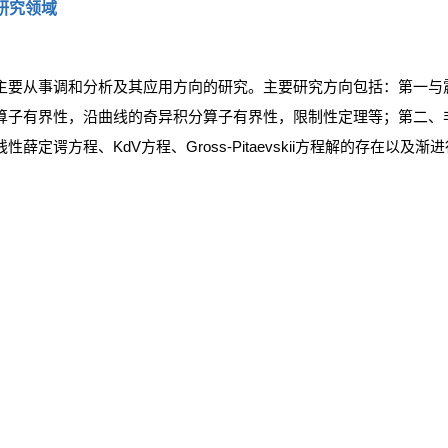
研究领域
主要从事调和分析及其应用方向的研究。主要研究方向包括：第一与
算子有界性，沿曲线的奇异积分算子有界性，限制性定理等；第二、
线性薛定谔方程、KdV方程、Gross-Pitaevskii方程解的存在以及渐