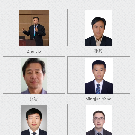
Zhu Jie
张毅
张岩
Mingjun Yang