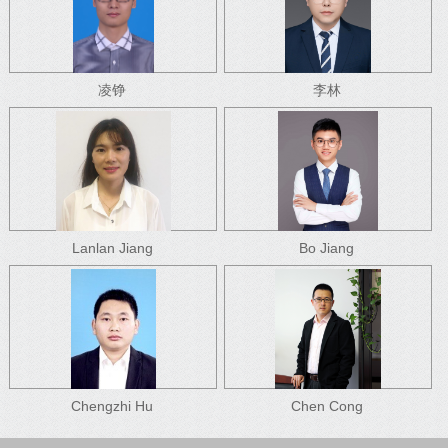
凌铮
李林
Lanlan Jiang
Bo Jiang
Chengzhi Hu
Chen Cong