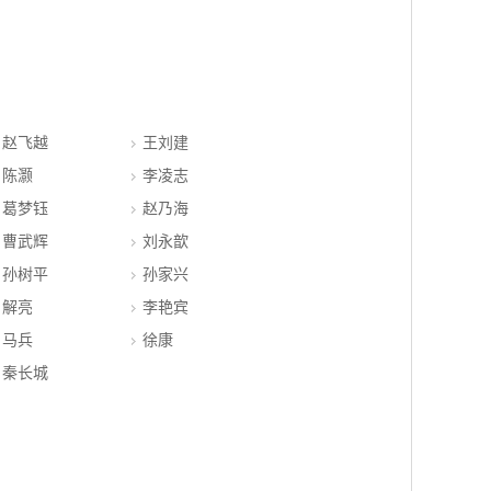
赵飞越
王刘建
陈灏
李凌志
葛梦钰
赵乃海
曹武辉
刘永歆
孙树平
孙家兴
解亮
李艳宾
马兵
徐康
秦长城