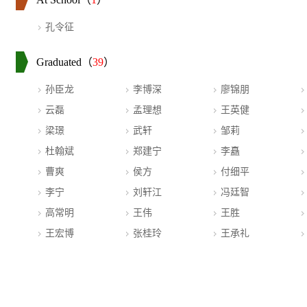
孔令征
Graduated（
39
）
孙臣龙
李博深
廖锦朋
云磊
孟理想
王英健
梁璟
武轩
邹莉
杜翰斌
郑建宁
李矗
曹爽
侯方
付细平
李宁
刘轩江
冯廷智
高常明
王伟
王胜
王宏博
张桂玲
王承礼