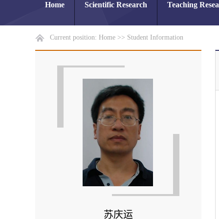
Home
Scientific Research
Teaching Rese
Current position:
Home
>>
Student Information
苏庆运