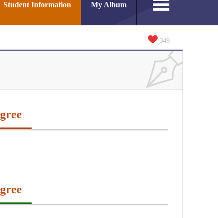
Student Information
My Album
349
gree
gree