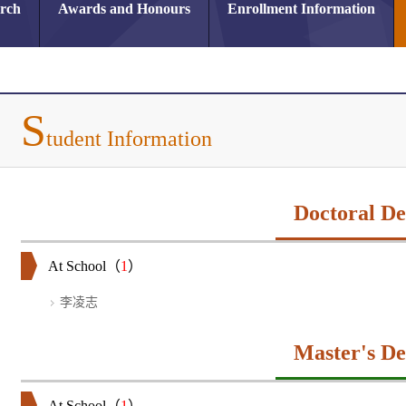
arch
Awards and Honours
Enrollment Information
S
tudent Information
Doctoral De
At School（
1
）
李凌志
Master's De
At School（
1
）