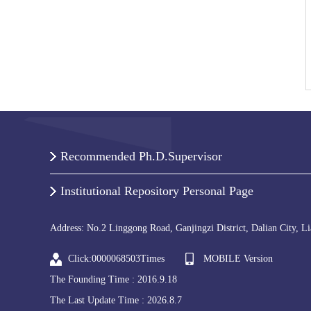
Recommended Ph.D.Supervisor
Institutional Repository Personal Page
Address: No.2 Linggong Road, Ganjingzi District, Dalian City, L
Click:
0000068503
Times
MOBILE Version
The Founding Time :
2016
.
9
.
18
The Last Update Time :
2026
.
8
.
7