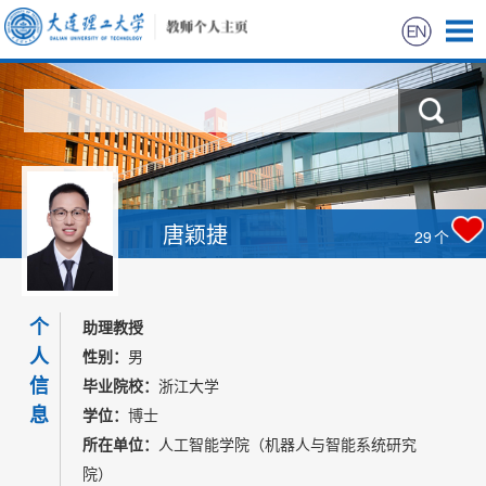
首页
科学研究
教学研究
唐颖捷
29
个
获奖信息
个
招生信息
助理教授
人
性别：
男
学生信息
信
毕业院校：
浙江大学
息
学位：
博士
我的相册
所在单位：
人工智能学院（机器人与智能系统研究
院）