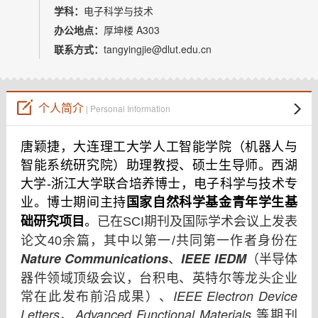
教师博客
学科：
电子科学与技术
办公地点：
厚坤楼 A303
联系方式：
tangyingjie@dlut.edu.cn
个人简介
| Personal Information
唐颖捷，大连理工大学人工智能学院（机器人与
智能系统研究院）助理教授、硕士生导师。西湖
大学-浙江大学联合培养博士，电子科学与技术专
国家自然科学基金青年学生基
业。博士期间主持
础研究项目
。
已在SCI期刊及国际学术会议上发表
论文40余篇，其中以第一/共同第一作者身份在
Nature Communications
IEEE IEDM
、
（半导体
器件领域顶级会议，台积电、英特尔等龙头企业
IEEE Electron Device
常在此发布前沿成果）、
Letters
Advanced Functional Materials
、
等期刊