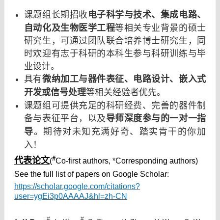
电子科学与技术
课题组长期招收
、集成电路、
自动化及生物医学工程
等相关专业背景的硕士
研究生，可通过团队联合培养博士研究生，同
时欢迎有志于科研的本科生参与科研训练与毕
业设计。
微纳加工与器件表征、电路设计、嵌入式
具有
开发或信号处理
等相关经验者优先。
课题组可提供充足的科研经费、完善的器件制
导师深度参与的一对一指
备与表征平台，以及
导
。期待对未知充满好奇、踏实肯干的你加
入！
#
代表论文
(
Co-first authors, *Corresponding authors)
See the full list of papers on Google Scholar:
https://scholar.google.com/citations?
user=ygEi3p0AAAAJ&hl=zh-CN
#
#