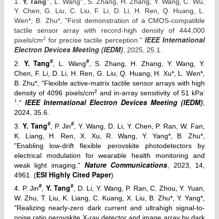
1.
Y. Tang
, L. Wang
, S. Zhang, H. Zhang, Y. Wang, C. Wu,
Y. Chen, G. Liu, C. Liu, F. Li, D. Li, H. Ren, Q. Huang, L.
Wen*, B. Zhu*, "First demonstration of a CMOS-compatible
tactile sensor array with record-high density of 444,000
IEEE International
2
pixels/cm
for precise tactile perception."
Electron Devices Meeting (IEDM)
, 2025, 25.1.
#
#
Y. Tang
2.
, L. Wang
, S. Zhang, H. Zhang, Y. Wang, Y.
Chen, F. Li, D. Li, H. Ren, G. Liu, Q. Huang, H. Xu*, L. Wen*,
B. Zhu*, "Flexible active-matrix tactile sensor arrays with high
2
-
density of 4096 pixels/cm
and in-array sensitivity of 51 kPa
1
IEEE International Electron Devices Meeting (IEDM)
."
,
2024, 35.6.
#
#
Y. Tang
3.
, P. Jin
, Y. Wang, D. Li, Y. Chen, P. Ran, W. Fan,
K. Liang, H. Ren, X. Xu, R. Wang, Y. Yang*, B. Zhu*,
"Enabling low-drift flexible perovskite photodetectors by
electrical modulation for wearable health monitoring and
Nature Communications
weak light imaging."
, 2023, 14,
ESI
Highly Cited Paper
4961. (
)
#
#
Y. Tang
4. P. Jin
,
, D. Li, Y. Wang, P. Ran, C. Zhou, Y. Yuan,
W. Zhu, T. Liu, K. Liang, C. Kuang, X. Liu, B. Zhu*, Y. Yang*,
"Realizing nearly-zero dark current and ultrahigh signal-to-
noise ratio perovskite X-ray detector and image array by dark