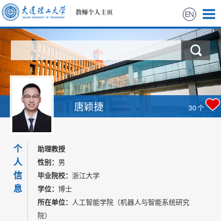
首页
科学研究
教学研究
唐颖捷
30
个
获奖信息
个
招生信息
助理教授
人
性别：
男
学生信息
信
毕业院校：
浙江大学
息
学位：
博士
我的相册
所在单位：
人工智能学院（机器人与智能系统研究
院）