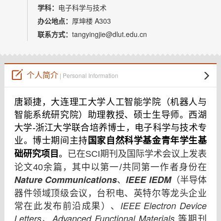
教师博客
学科：
电子科学与技术
办公地点：
厚坤楼 A303
联系方式：
tangyingjie@dlut.edu.cn
个人简介
| Personal Information
唐颖捷，大连理工大学人工智能学院（机器人与
智能系统研究院）助理教授、硕士生导师。西湖
大学-浙江大学联合培养博士，电子科学与技术专
国家自然科学基金青年学生基
业。博士期间主持
础研究项目
。
已在SCI期刊及国际学术会议上发表
论文40余篇，其中以第一/共同第一作者身份在
Nature Communications
IEEE IEDM
、
（半导体
器件领域顶级会议，台积电、英特尔等龙头企业
IEEE Electron Device
常在此发布前沿成果）、
Letters
Advanced Functional Materials
、
等期刊