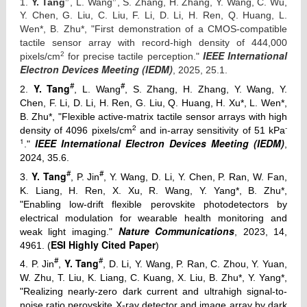
1.
Y. Tang
, L. Wang
, S. Zhang, H. Zhang, Y. Wang, C. Wu,
Y. Chen, G. Liu, C. Liu, F. Li, D. Li, H. Ren, Q. Huang, L.
Wen*, B. Zhu*, "First demonstration of a CMOS-compatible
tactile sensor array with record-high density of 444,000
IEEE International
2
pixels/cm
for precise tactile perception."
Electron Devices Meeting (IEDM)
, 2025, 25.1.
#
#
Y. Tang
2.
, L. Wang
, S. Zhang, H. Zhang, Y. Wang, Y.
Chen, F. Li, D. Li, H. Ren, G. Liu, Q. Huang, H. Xu*, L. Wen*,
B. Zhu*, "Flexible active-matrix tactile sensor arrays with high
2
-
density of 4096 pixels/cm
and in-array sensitivity of 51 kPa
1
IEEE International Electron Devices Meeting (IEDM)
."
,
2024, 35.6.
#
#
Y. Tang
3.
, P. Jin
, Y. Wang, D. Li, Y. Chen, P. Ran, W. Fan,
K. Liang, H. Ren, X. Xu, R. Wang, Y. Yang*, B. Zhu*,
"Enabling low-drift flexible perovskite photodetectors by
electrical modulation for wearable health monitoring and
Nature Communications
weak light imaging."
, 2023, 14,
ESI
Highly Cited Paper
4961. (
)
#
#
Y. Tang
4. P. Jin
,
, D. Li, Y. Wang, P. Ran, C. Zhou, Y. Yuan,
W. Zhu, T. Liu, K. Liang, C. Kuang, X. Liu, B. Zhu*, Y. Yang*,
"Realizing nearly-zero dark current and ultrahigh signal-to-
noise ratio perovskite X-ray detector and image array by dark