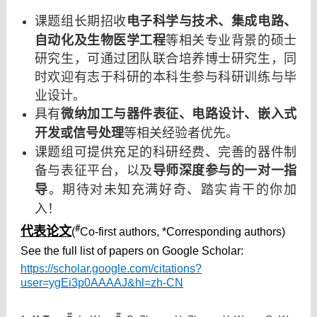
电子科学与技术
课题组长期招收
、集成电路、
自动化及生物医学工程
等相关专业背景的硕士
研究生，可通过团队联合培养博士研究生，同
时欢迎有志于科研的本科生参与科研训练与毕
业设计。
微纳加工与器件表征、电路设计、嵌入式
具有
开发或信号处理
等相关经验者优先。
课题组可提供充足的科研经费、完善的器件制
导师深度参与的一对一指
备与表征平台，以及
导
。期待对未知充满好奇、踏实肯干的你加
入！
#
代表论文
(
Co-first authors, *Corresponding authors)
See the full list of papers on Google Scholar:
https://scholar.google.com/citations?
user=ygEi3p0AAAAJ&hl=zh-CN
#
#