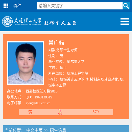
语种
吴广磊
副教授 硕士生导师
性别： 男
毕业院校： 奥尔堡大学
学位： 博士
所在单位： 机械工程学院
学科： 机械设计及理论. 机械制造及其自动化. 机
械电子工程
办公地点： 西部校区知方楼9013
联系方式：
QQ：1960139319
电子邮箱：
gwu@dlut.edu.cn
赞
579
当前位置：
中文主页
>>
招生信息