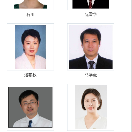
石川
阮雪华
潘艳秋
马学虎