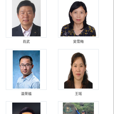
肖武
吴雪梅
温荣福
王瑶