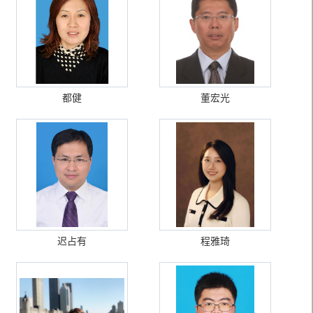
都健
董宏光
迟占有
程雅琦