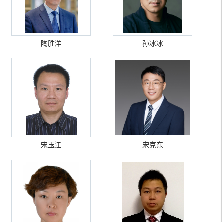
陶胜洋
孙冰冰
宋玉江
宋克东