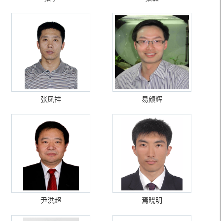
张凤祥
易颜辉
尹洪超
焉晓明