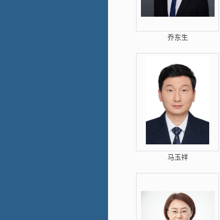
乔东生
马玉祥