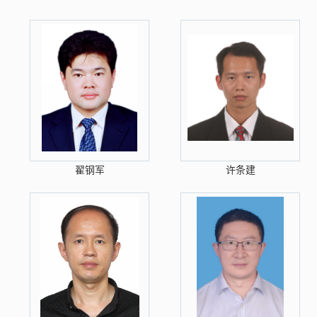
翟钢军
许条建