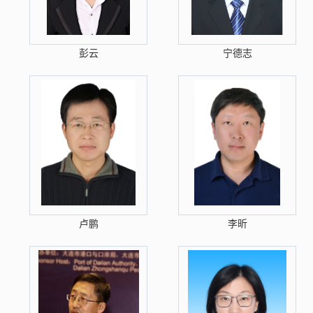
彭云
宁德志
卢鹏
李昕