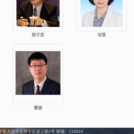
郭子坚
勾莹
曹旗
·辽宁省大连市甘井子区凌工路2号 邮编：116024