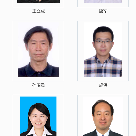
王立成
唐军
孙昭晨
施伟