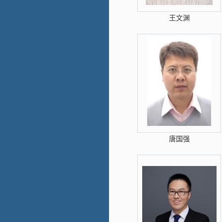
王文渊
唐国强