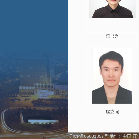
梁书秀
房克照
辽ICP备05001357号 地址：中国