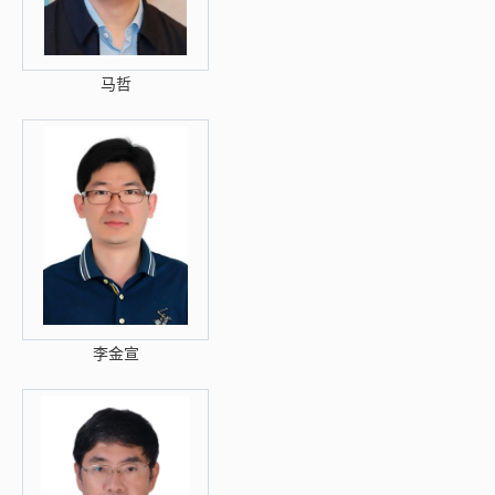
马哲
李金宣