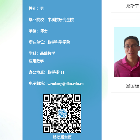
郑斯宁
性别：男
毕业院校：中科院研究生院
学位：博士
所在单位：数学科学学院
学科：基础数学
应用数学
办公地点：数学楼411
电子邮箱：
wendong@dlut.edu.cn
翁国标
移动版主页