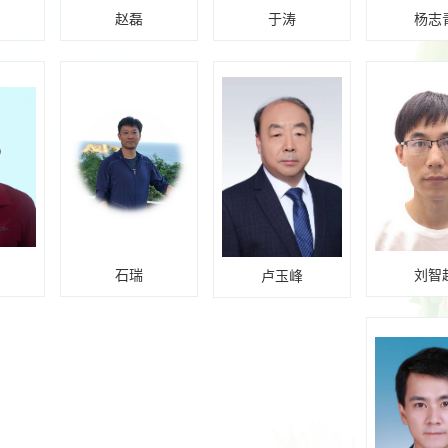
赵磊
于涛
杨志
石瑞
刘智
卢玉峰