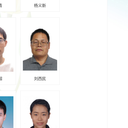
青
杨义新
超
刘西民