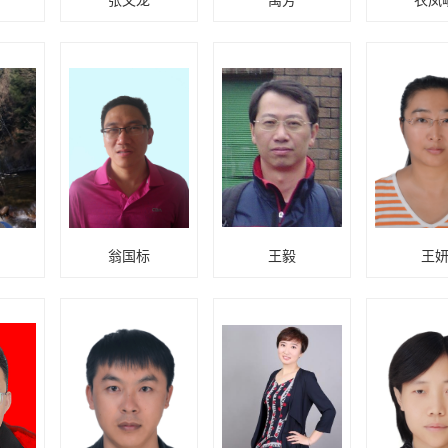
张文龙
禹芳
衣凤
翁国标
王毅
王