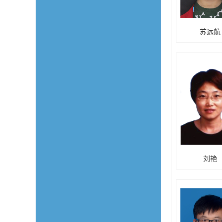
苏远航
刘艳