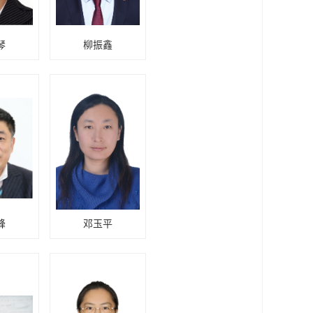
琴
柳振鑫
峰
邓玉平