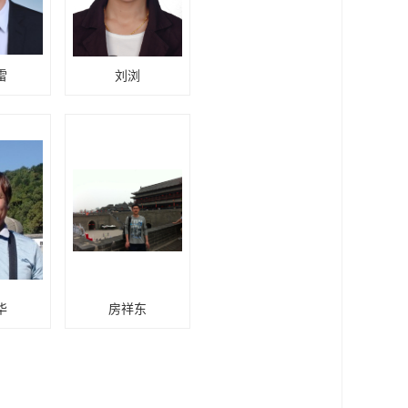
雷
刘浏
华
房祥东