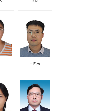
岐
徐敏
妍
王国栋