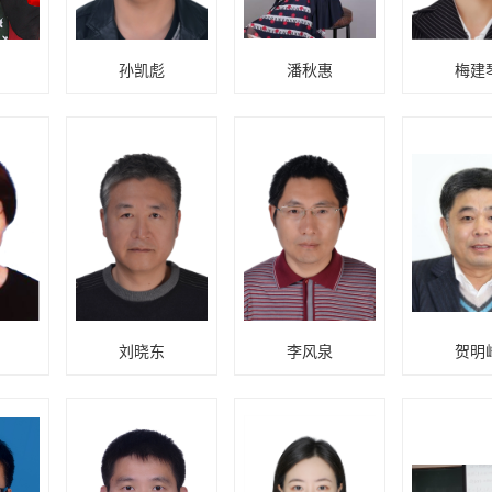
孙凯彪
潘秋惠
梅建
刘晓东
李风泉
贺明