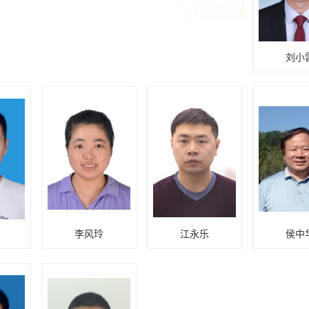
刘小
李风玲
江永乐
侯中