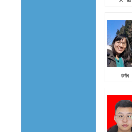
朱一超
廖娴