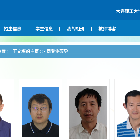
大连理工大
招生信息
学生信息
我的相册
教师博客
位置 ：
王文栋的主页
>>
同专业硕导