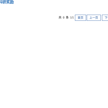
科研奖励
共 0 条 1/1
首页
上一页
下