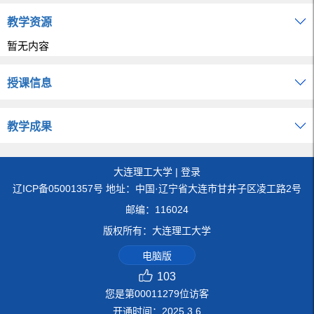
教学资源
暂无内容
授课信息
教学成果
大连理工大学
|
登录
辽ICP备05001357号 地址：中国·辽宁省大连市甘井子区凌工路2号
邮编：116024
版权所有：大连理工大学
电脑版
103
您是第
00011279
位访客
开通时间：
2025
.
3
.
6