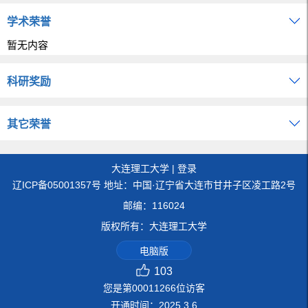
学术荣誉
暂无内容
科研奖励
其它荣誉
大连理工大学
|
登录
辽ICP备05001357号 地址：中国·辽宁省大连市甘井子区凌工路2号
邮编：116024
版权所有：大连理工大学
电脑版
103
您是第
00011266
位访客
开通时间：
2025
.
3
.
6