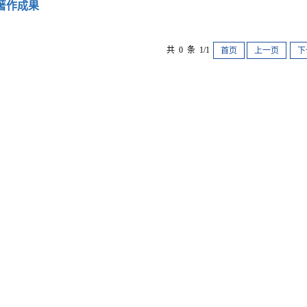
著作成果
共 0 条 1/1
首页
上一页
下