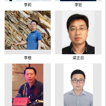
李莉
李宏
李根
梁正召