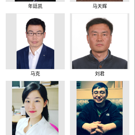
年廷凯
马天辉
马克
刘君