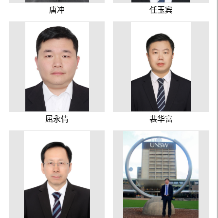
唐冲
任玉宾
屈永倩
裴华富