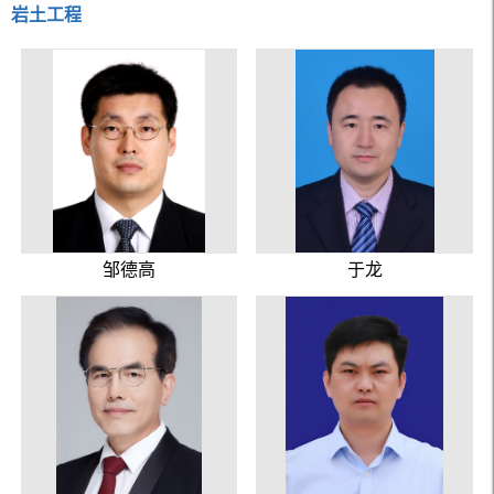
岩土工程
邹德高
于龙