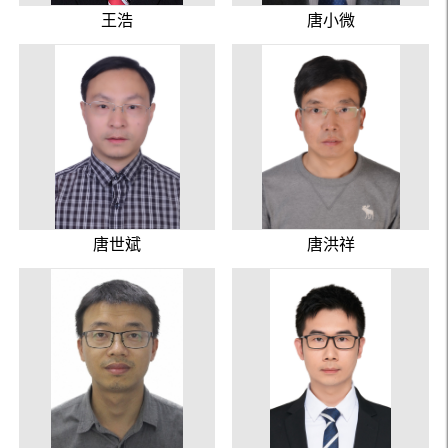
王浩
唐小微
唐世斌
唐洪祥