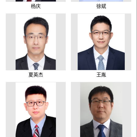
杨庆
徐斌
夏英杰
王胤