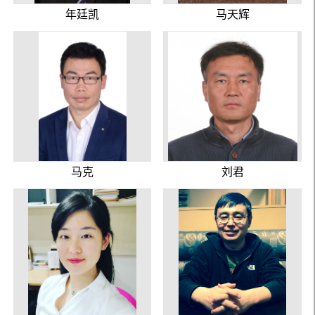
年廷凯
马天辉
马克
刘君