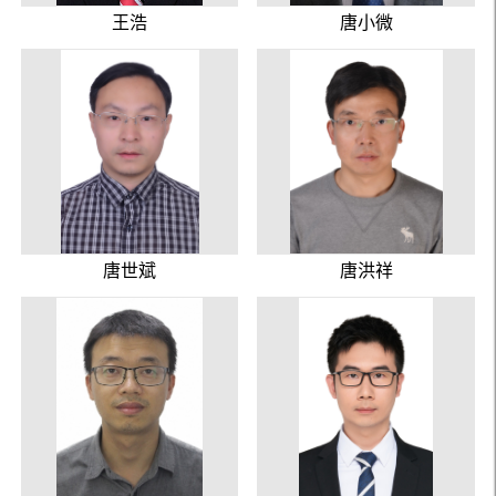
王浩
唐小微
唐世斌
唐洪祥