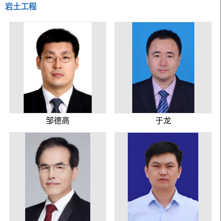
岩土工程
邹德高
于龙