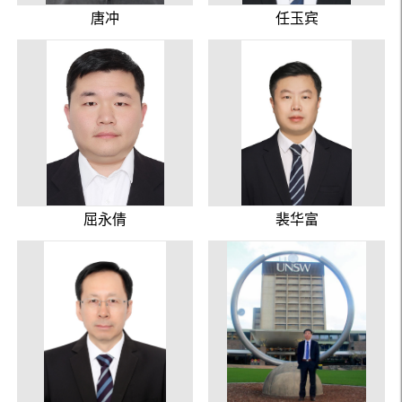
唐冲
任玉宾
屈永倩
裴华富