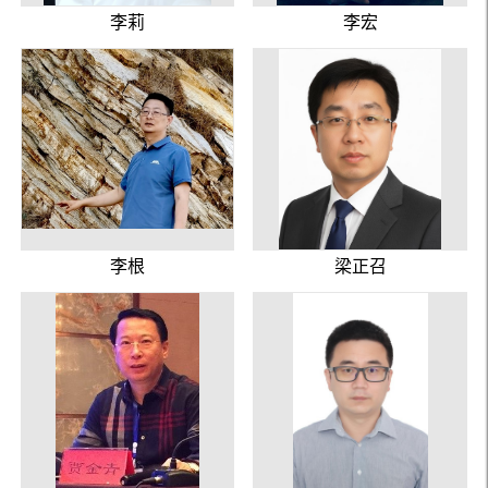
李莉
李宏
李根
梁正召