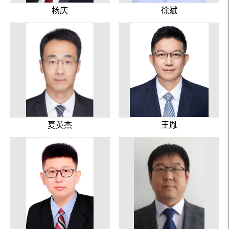
杨庆
徐斌
夏英杰
王胤