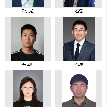
孙志超
石磊
荣泽明
彭冲