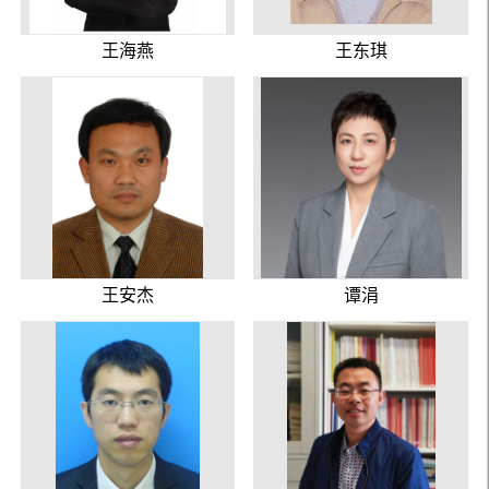
王海燕
王东琪
王安杰
谭涓