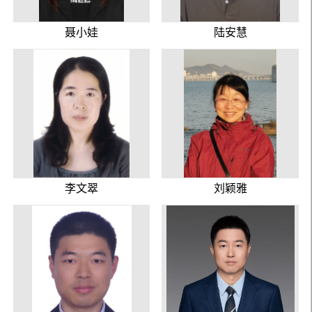
聂小娃
陆安慧
李文翠
刘颖雅