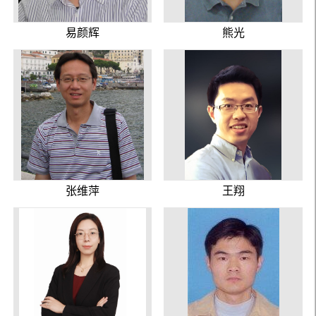
易颜辉
熊光
张维萍
王翔