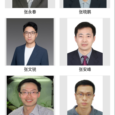
张永春
张晓鹏
张文锐
张安峰