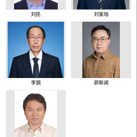
刘民
刘家旭
李钢
郭新闻