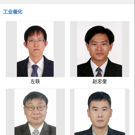
工业催化
左轶
赵忠奎