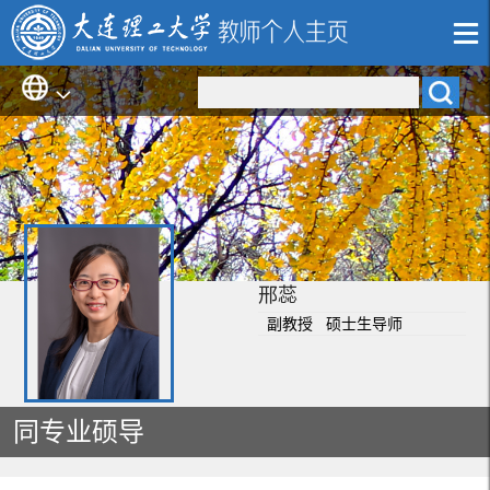
邢蕊
副教授 硕士生导师
同专业硕导