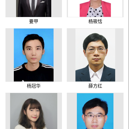
要甲
杨筱恬
杨冠华
薛方红