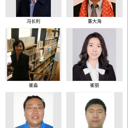
冯长利
董大海
崔淼
崔丽