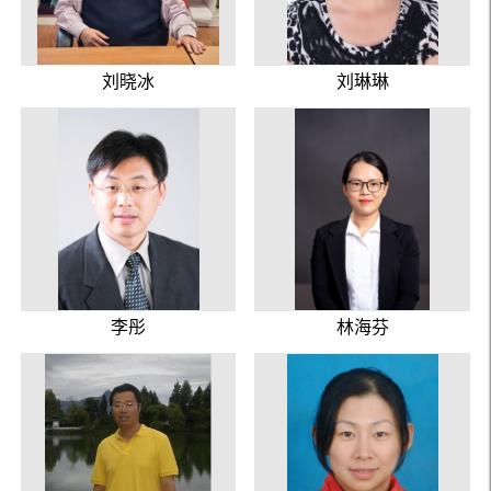
刘晓冰
刘琳琳
李彤
林海芬