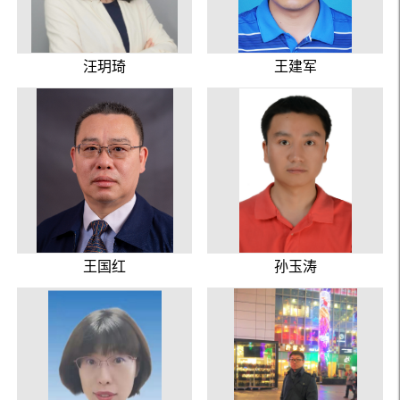
汪玥琦
王建军
王国红
孙玉涛