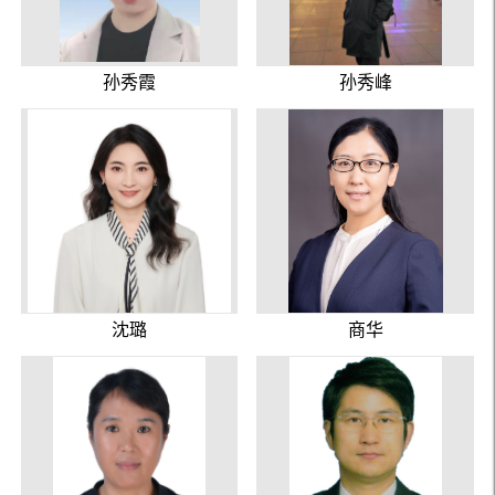
孙秀霞
孙秀峰
沈璐
商华