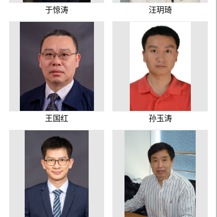
于惊涛
汪玥琦
王国红
孙玉涛