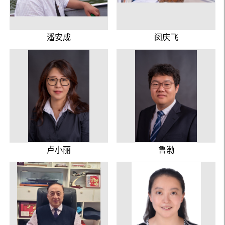
潘安成
闵庆飞
卢小丽
鲁渤