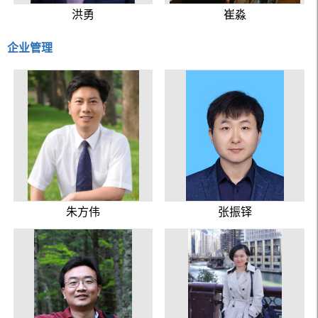
洪勇
崔淼
企业管理
朱方伟
张振铎