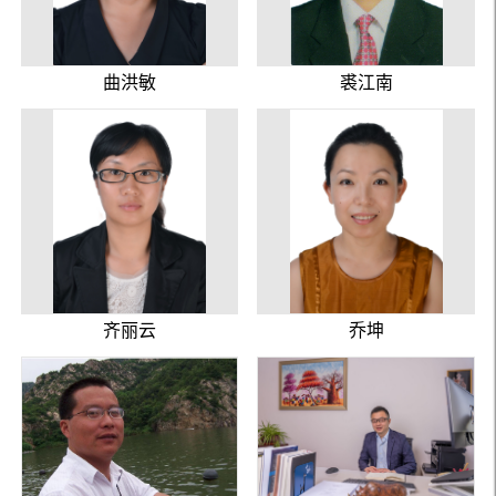
曲洪敏
裘江南
齐丽云
乔坤