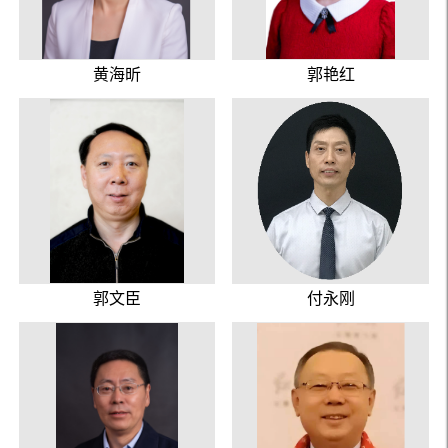
黄海昕
郭艳红
郭文臣
付永刚