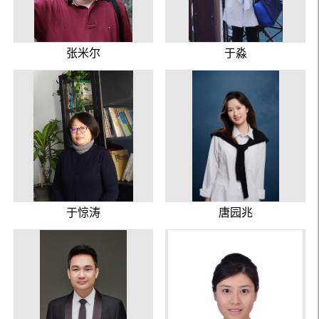
张米尔
于淼
于惊涛
唐园兆