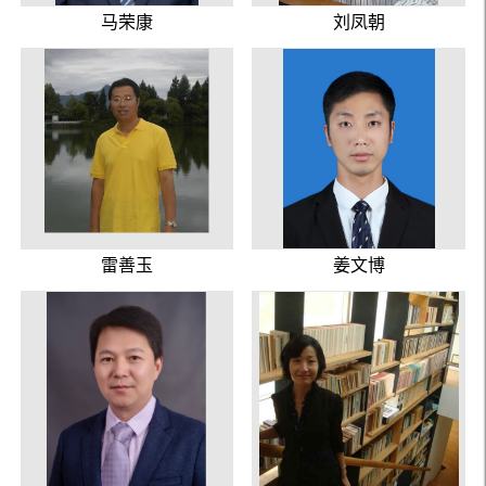
马荣康
刘凤朝
雷善玉
姜文博