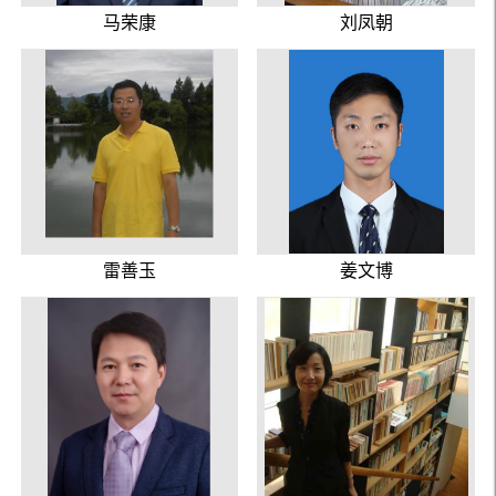
马荣康
刘凤朝
雷善玉
姜文博