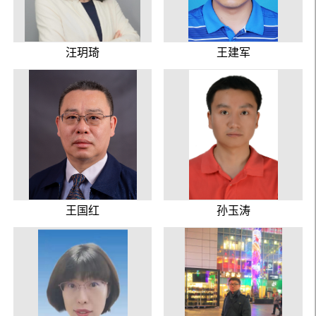
汪玥琦
王建军
王国红
孙玉涛