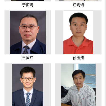
于惊涛
汪玥琦
王国红
孙玉涛