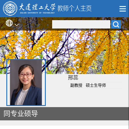
邢蕊
副教授 硕士生导师
同专业硕导