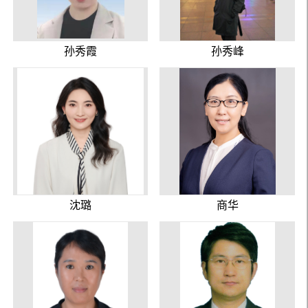
孙秀霞
孙秀峰
沈璐
商华