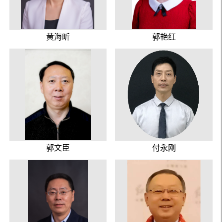
黄海昕
郭艳红
郭文臣
付永刚