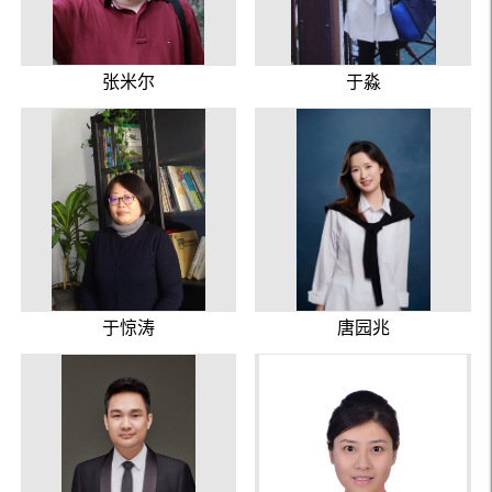
张米尔
于淼
于惊涛
唐园兆