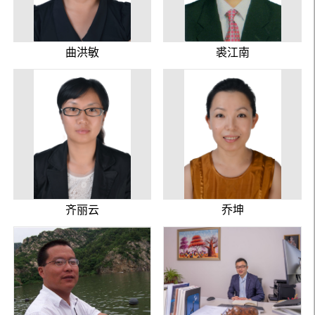
曲洪敏
裘江南
齐丽云
乔坤