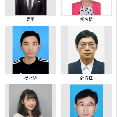
要甲
杨筱恬
杨冠华
薛方红