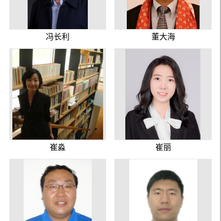
冯长利
董大海
崔淼
崔丽