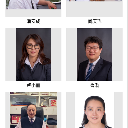
潘安成
闵庆飞
卢小丽
鲁渤