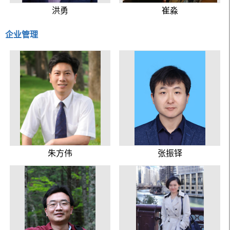
洪勇
崔淼
企业管理
朱方伟
张振铎