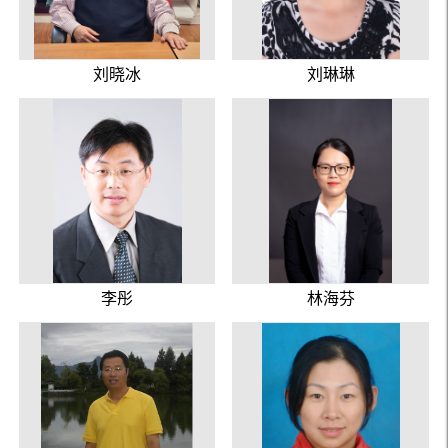
刘晓冰
刘琳琳
李彤
林海芬