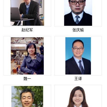
赵纪军
张庆瑜
魏一
王译