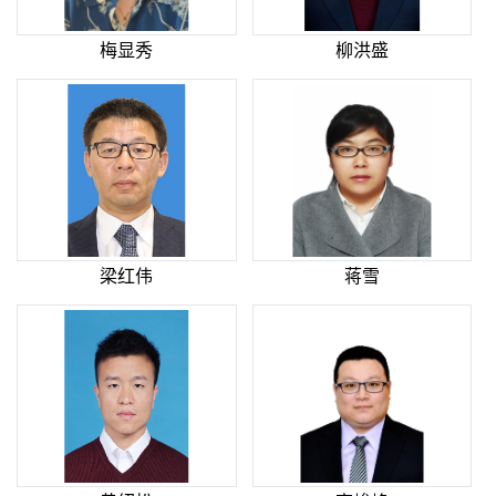
梅显秀
柳洪盛
梁红伟
蒋雪