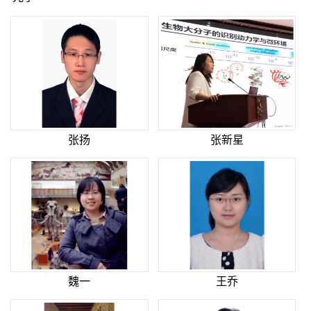
张扬
张新星
魏一
王乔