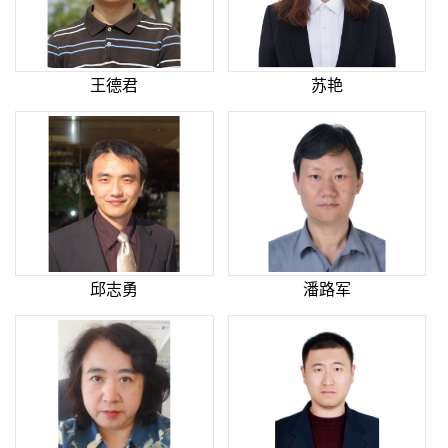
王德君
苏艳
邱志勇
潘路军