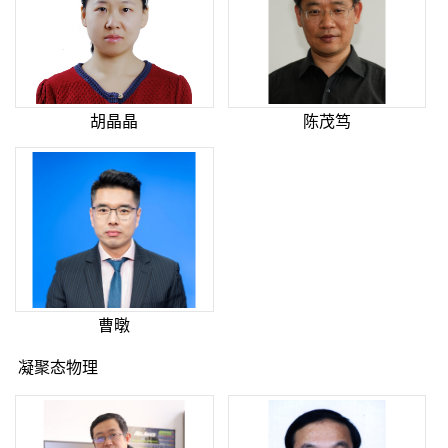
胡晶晶
陈茂笃
曹暾
凝聚态物理