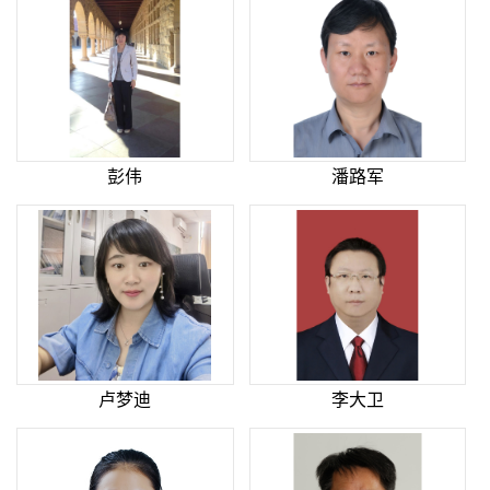
彭伟
潘路军
卢梦迪
李大卫