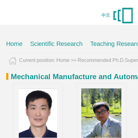
中文
Home
Scientific Research
Teaching Resear
Current position:
Home
>> Recommended Ph.D.Superv
Mechanical Manufacture and Autom