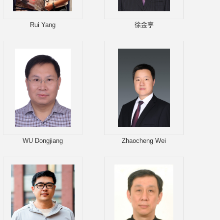
Rui Yang
徐金亭
WU Dongjiang
Zhaocheng Wei