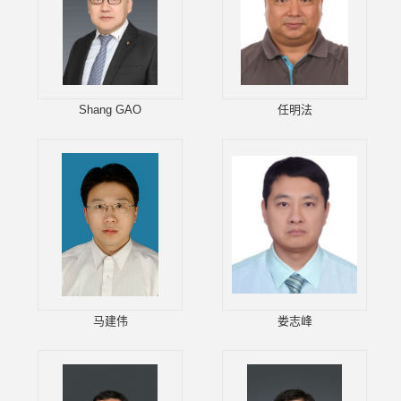
Shang GAO
任明法
马建伟
娄志峰