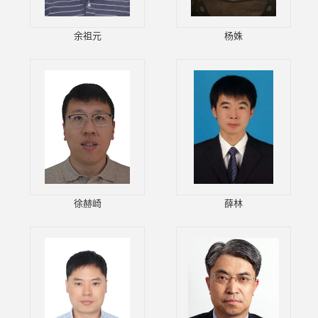
余祖元
杨姝
徐赫崎
薛林