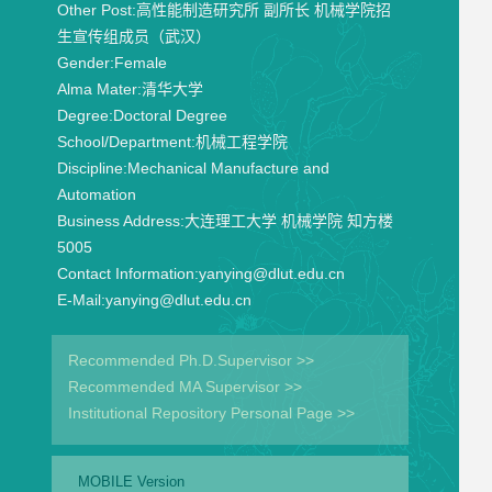
Other Post:
高性能制造研究所 副所长 机械学院招
生宣传组成员（武汉）
Gender:
Female
Alma Mater:
清华大学
Degree:
Doctoral Degree
School/Department:
机械工程学院
Discipline:
Mechanical Manufacture and
Automation
Business Address:
大连理工大学 机械学院 知方楼
5005
Contact Information:
yanying@dlut.edu.cn
E-Mail:
yanying@dlut.edu.cn
Recommended Ph.D.Supervisor >>
Recommended MA Supervisor >>
Institutional Repository Personal Page >>
MOBILE Version