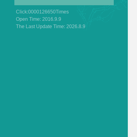
Click:
0000126650
Times
Open Time:
2016
.
9
.
9
The Last Update Time:
2026
.
8
.
9