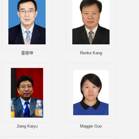
雷振坤
Renke Kang
Jiang Kaiyu
Maggie Guo