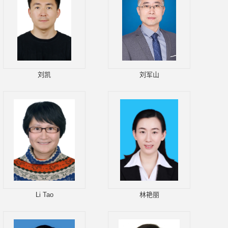
刘凯
刘军山
Li Tao
林艳丽