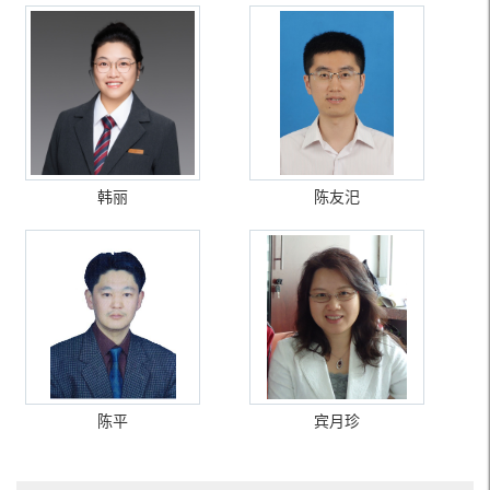
韩丽
陈友汜
陈平
宾月珍