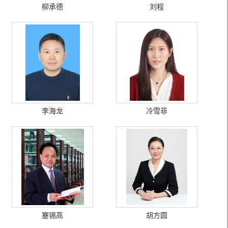
柳承德
刘程
李海龙
冷雪菲
蹇锡高
胡方圆