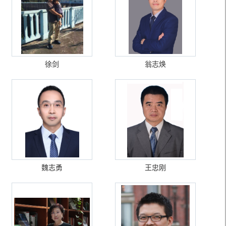
徐剑
翁志焕
魏志勇
王忠刚