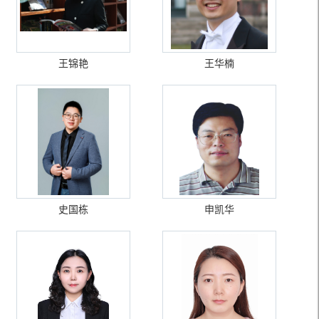
王锦艳
王华楠
史国栋
申凯华