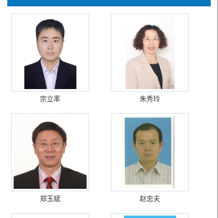
宗立率
朱秀玲
郑玉斌
赵忠夫