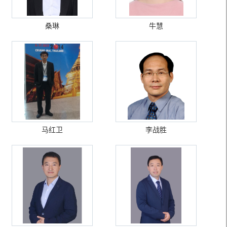
桑琳
牛慧
马红卫
李战胜