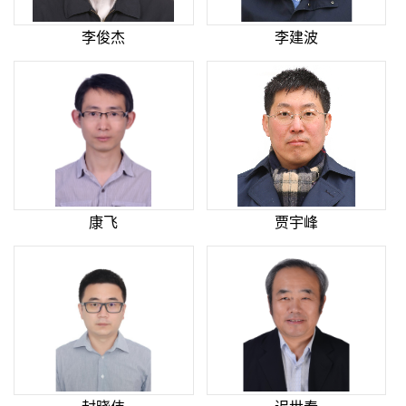
李俊杰
李建波
康飞
贾宇峰