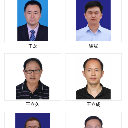
于龙
徐斌
王立久
王立成