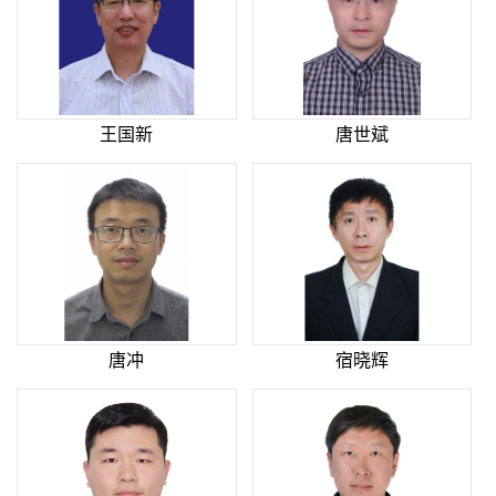
王国新
唐世斌
唐冲
宿晓辉