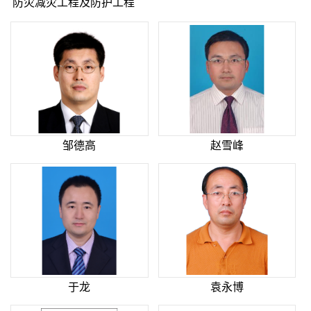
防灾减灾工程及防护工程
邹德高
赵雪峰
于龙
袁永博