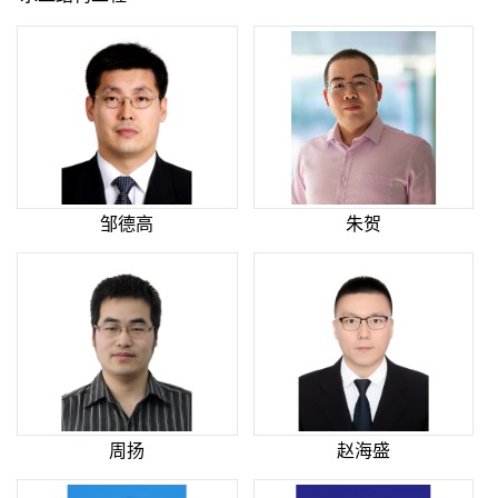
邹德高
朱贺
周扬
赵海盛