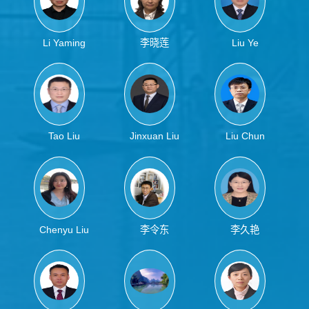
Li Yaming
李晓莲
Liu Ye
Tao Liu
Jinxuan Liu
Liu Chun
Chenyu Liu
李令东
李久艳