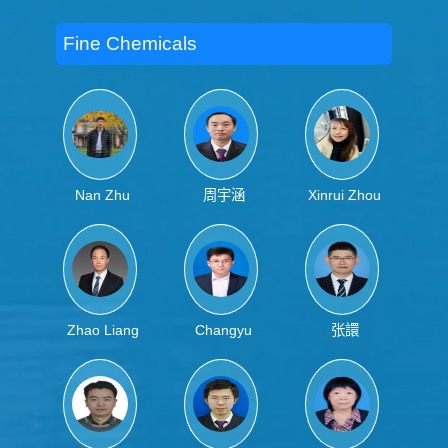
Fine Chemicals
Nan Zhu
周宇涵
Xinrui Zhou
Zhao Liang
Changyu
张譞
Zhang