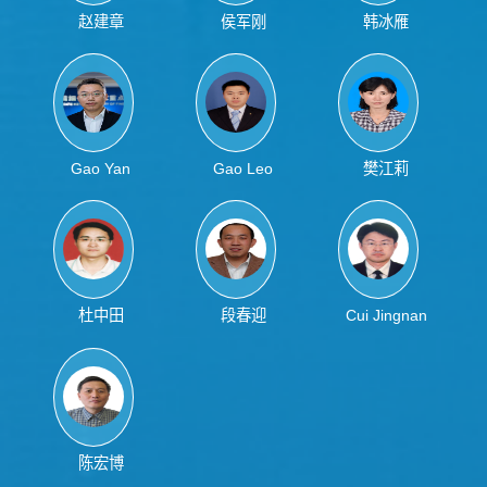
赵建章
侯军刚
韩冰雁
Gao Yan
Gao Leo
樊江莉
杜中田
段春迎
Cui Jingnan
陈宏博