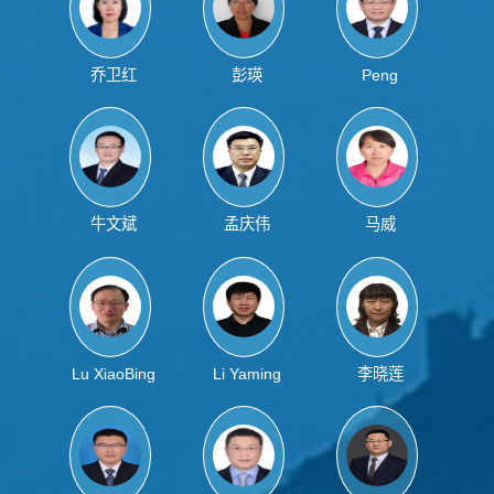
乔卫红
彭瑛
Peng
Xiaojun
牛文斌
孟庆伟
马威
Lu XiaoBing
Li Yaming
李晓莲