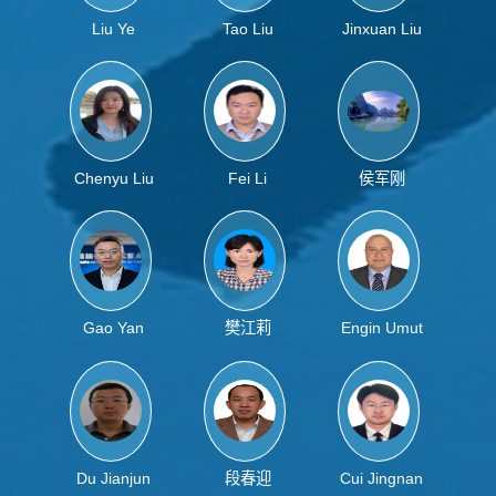
Liu Ye
Tao Liu
Jinxuan Liu
Chenyu Liu
Fei Li
侯军刚
Gao Yan
樊江莉
Engin Umut
Akkaya
Du Jianjun
段春迎
Cui Jingnan