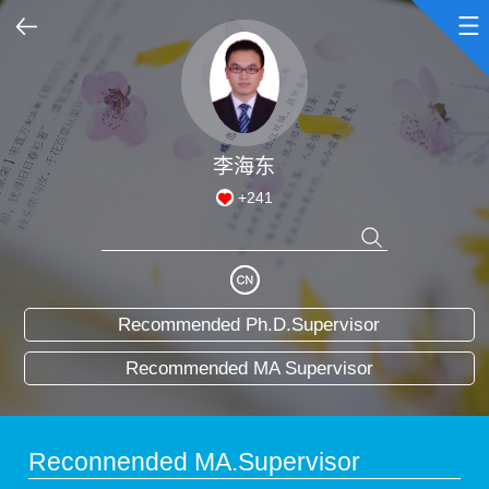
Home
Scientific Research
李海东
+
241
Teaching Research
Awards and Honours
Recommended Ph.D.Supervisor
Enrollment Information
Recommended MA Supervisor
Student Information
My Album
Reconnended MA.Supervisor