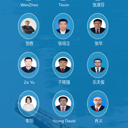
WenZhen
Tiexin
张淑芬
Zhang
Zhang
张胜
张培立
张华
Ze Yu
于晓强
乐天俊
李阳
Young David
肖义