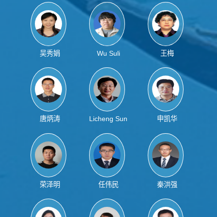
吴秀娟
Wu Suli
王梅
唐炳涛
Licheng Sun
申凯华
荣泽明
任伟民
秦洪强