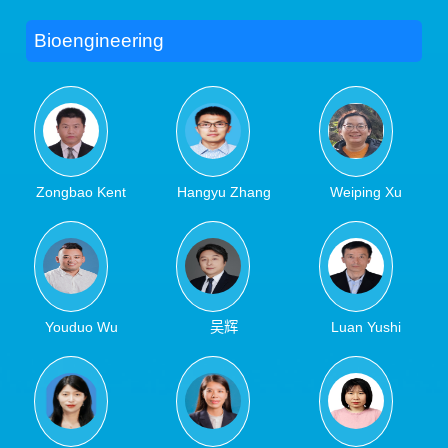
Blog
Bioengineering
Zongbao Kent
Hangyu Zhang
Weiping Xu
Zhao
Youduo Wu
吴辉
Luan Yushi