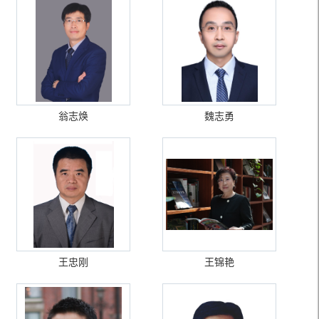
翁志焕
魏志勇
王忠刚
王锦艳