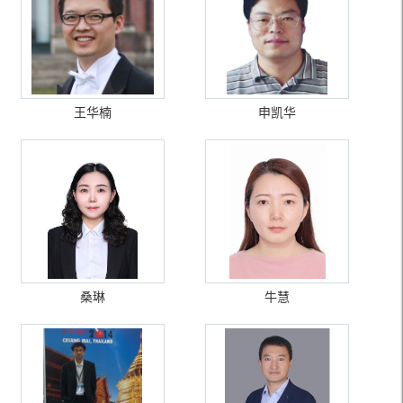
王华楠
申凯华
桑琳
牛慧