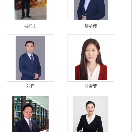
马红卫
柳承德
刘程
冷雪菲