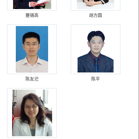
蹇锡高
胡方圆
陈友汜
陈平