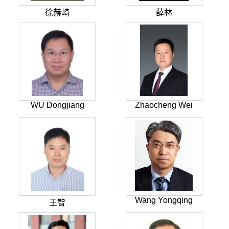
徐赫崎
薛林
WU Dongjiang
Zhaocheng Wei
Wang Yongqing
王智