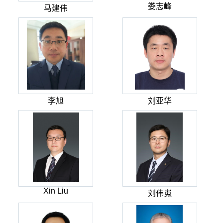
娄志峰
马建伟
李旭
刘亚华
Xin Liu
刘伟嵬