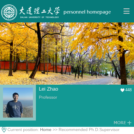
Lei Zhao
448
Professor
Current position:
Home
>> Recommended Ph.D.Supervisor