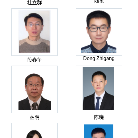
kent
杜立群
Dong Zhigang
段春争
丛明
陈晓