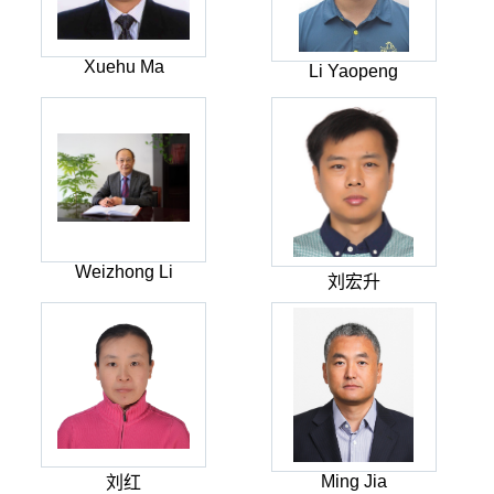
Xuehu Ma
Li Yaopeng
Weizhong Li
刘宏升
Ming Jia
刘红