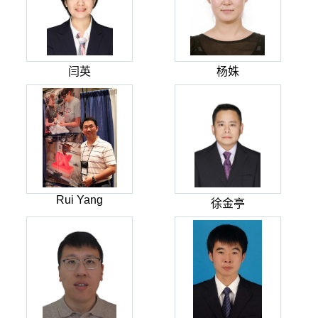
闫英
杨姝
Rui Yang
徐金亭