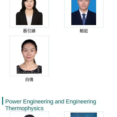
蔡引娣
鲍岩
白倩
Power Engineering and Engineering
Thermophysics