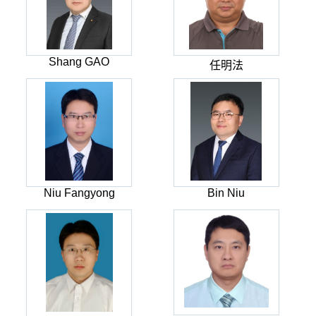
Shang GAO
任明法
Niu Fangyong
Bin Niu