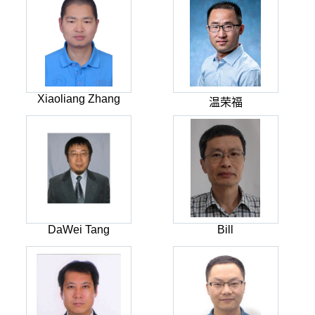
Xiaoliang Zhang
温荣福
DaWei Tang
Bill