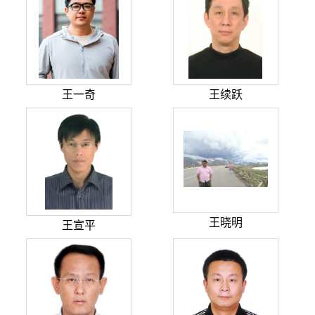
王一奇
王续跃
王晓明
王宣平