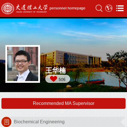
王华楠
506
Recommended MA Supervisor
Biochemical Engineering