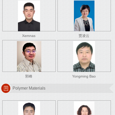
Xemnas
贾凌云
郭峰
Yongming Bao
Polymer Materials