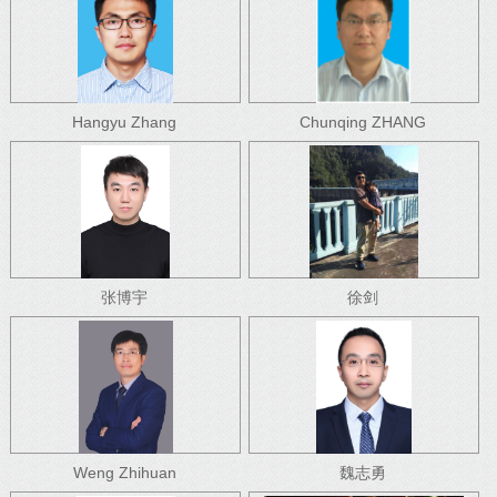
Hangyu Zhang
Chunqing ZHANG
张博宇
徐剑
Weng Zhihuan
魏志勇