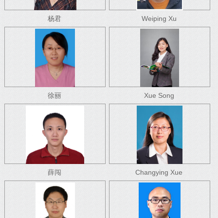
杨君
Weiping Xu
徐丽
Xue Song
薛闯
Changying Xue