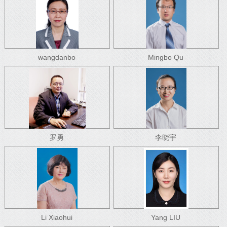
wangdanbo
Mingbo Qu
罗勇
李晓宇
Li Xiaohui
Yang LIU