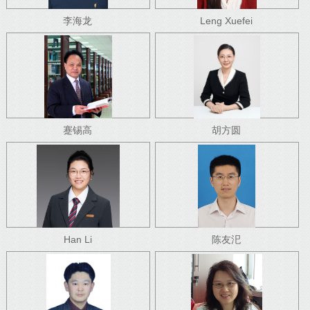
李海龙
Leng Xuefei
蹇锡高
胡方圆
Han Li
陈友汜