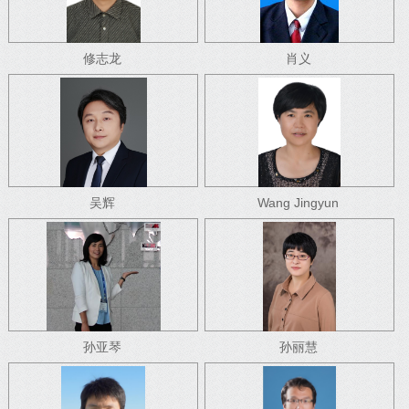
修志龙
肖义
吴辉
Wang Jingyun
孙亚琴
孙丽慧