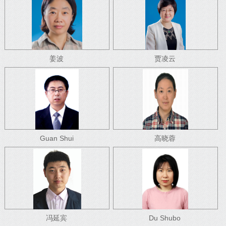
姜波
贾凌云
Guan Shui
高晓蓉
冯延宾
Du Shubo