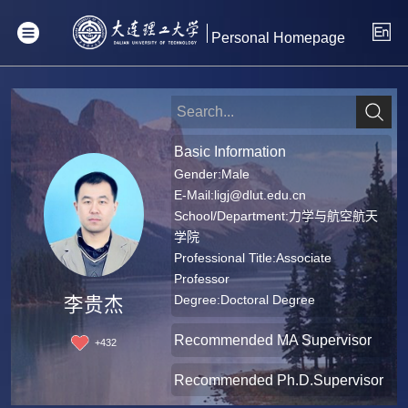
Personal Homepage
Basic Information
Gender:Male
E-Mail:
ligj@dlut.edu.cn
School/Department:力学与航空航天
学院
Professional Title:Associate
Professor
Degree:Doctoral Degree
李贵杰
Recommended MA Supervisor
+
432
Recommended Ph.D.Supervisor