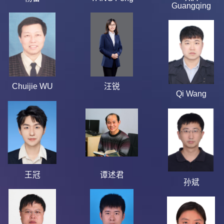
Guangqing
Chuijie WU
汪锐
Qi Wang
王冠
谭述君
孙斌