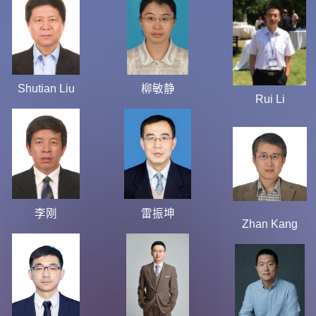
Shutian Liu
柳敏静
Rui Li
李刚
雷振坤
Zhan Kang