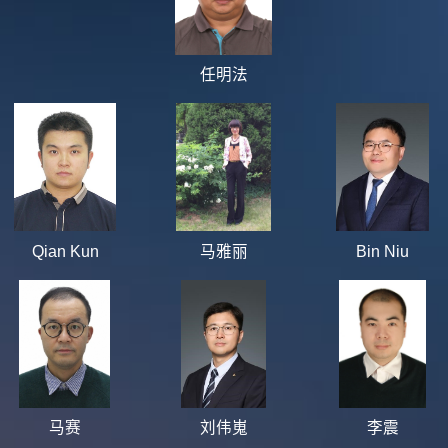
任明法
Qian Kun
马雅丽
Bin Niu
马赛
刘伟嵬
李震