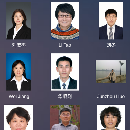
刘淑杰
Li Tao
刘冬
Wei Jiang
华顺刚
Junzhou Huo