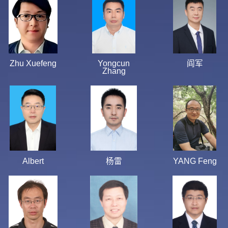
Zhu Xuefeng
Yongcun
阎军
Zhang
Albert
杨雷
YANG Feng