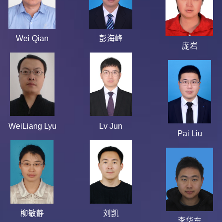
Wei Qian
彭海峰
庞岩
WeiLiang Lyu
Lv Jun
Pai Liu
柳敏静
刘凯
李华东