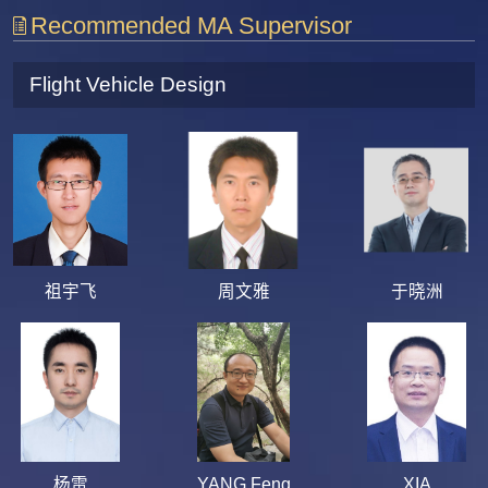
Recommended MA Supervisor
Flight Vehicle Design
祖宇飞
周文雅
于晓洲
杨雷
YANG Feng
XIA