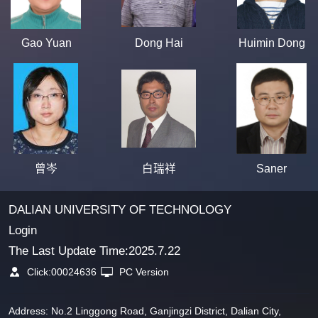
Gao Yuan
Dong Hai
Huimin Dong
曾岑
白瑞祥
Saner
DALIAN UNIVERSITY OF TECHNOLOGY
Login
The Last Update Time:
2025
.
7
.
22
Click:
00024636
PC Version
Address: No.2 Linggong Road, Ganjingzi District, Dalian City,