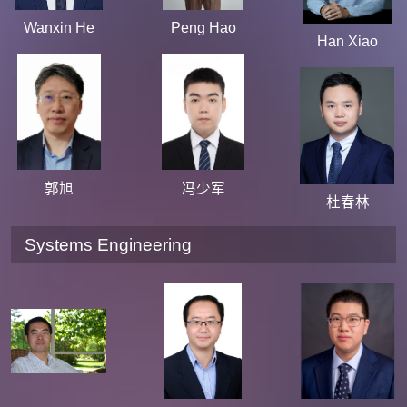
Wanxin He
Peng Hao
Han Xiao
郭旭
冯少军
杜春林
Systems Engineering