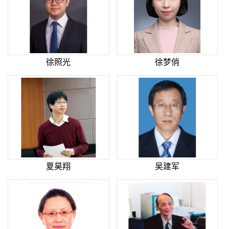
徐照光
徐梦俏
夏昊翔
吴建军