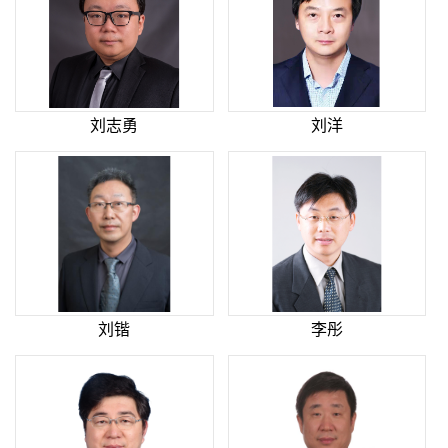
刘志勇
刘洋
刘锴
李彤