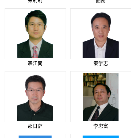
荣莉莉
曲刚
裘江南
秦学志
那日萨
李忠富