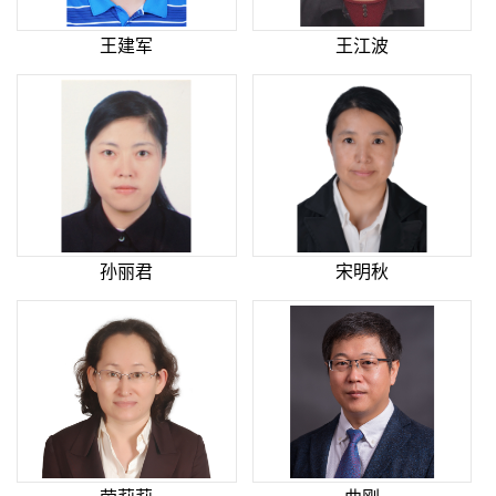
王建军
王江波
孙丽君
宋明秋