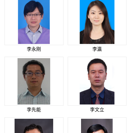
李永刚
李瀛
李先能
李文立