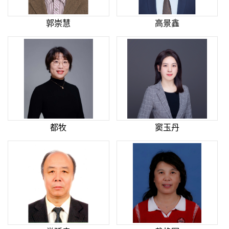
郭崇慧
高景鑫
都牧
窦玉丹