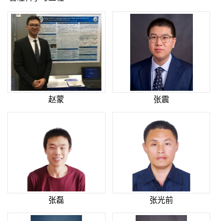
赵蒙
张震
张磊
张光前