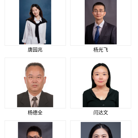
唐园兆
杨光飞
杨德全
闫达文