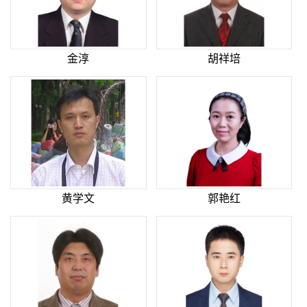
金淳
胡祥培
黄学文
郭艳红