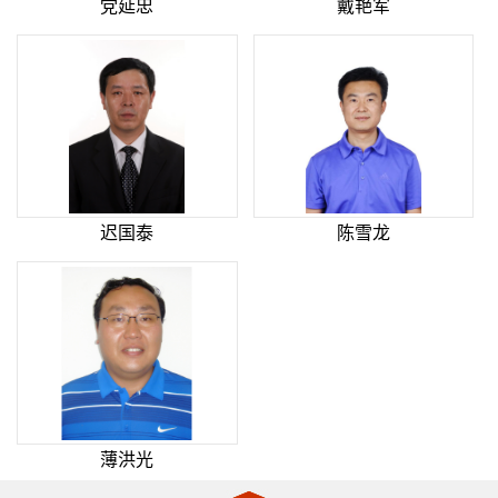
党延忠
戴艳军
迟国泰
陈雪龙
薄洪光