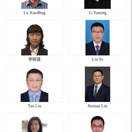
Lu XiaoBing
Li Yaming
李晓莲
Liu Ye
Tao Liu
Jinxuan Liu