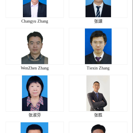
Changyu Zhang
张譞
WenZhen Zhang
Tiexin Zhang
张淑芬
张胜