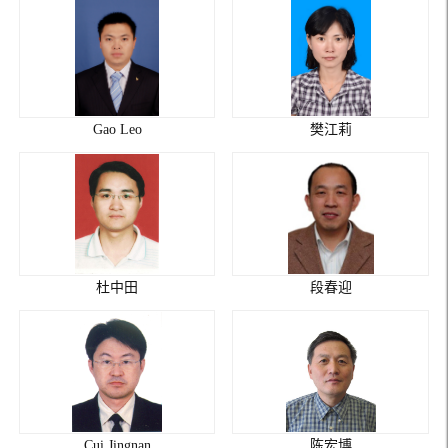
Gao Leo
樊江莉
杜中田
段春迎
Cui Jingnan
陈宏博