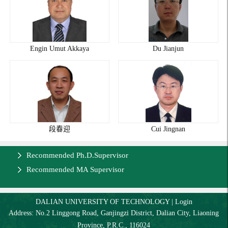
Engin Umut Akkaya
Du Jianjun
段春迎
Cui Jingnan
Recommended Ph.D.Supervisor
Recommended MA Supervisor
DALIAN UNIVERSITY OF TECHNOLOGY
|
Login
Address: No.2 Linggong Road, Ganjingzi District, Dalian City, Liaoning
Province, P.R.C., 116024