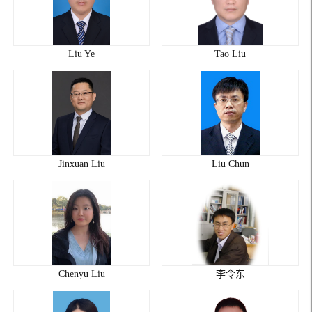
Liu Ye
Tao Liu
Jinxuan Liu
Liu Chun
Chenyu Liu
李令东