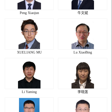
Peng Xiaojun
牛文斌
XUELIANG MU
Lu XiaoBing
Li Yaming
李晓莲