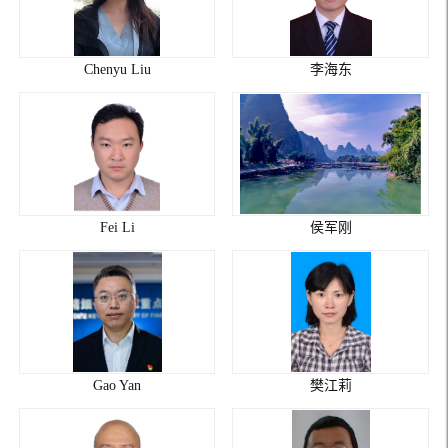
Chenyu Liu
李海东
Fei Li
侯军刚
Gao Yan
樊江莉