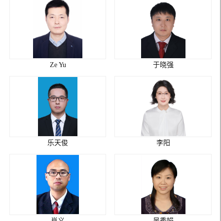
Ze Yu
于晓强
乐天俊
李阳
肖义
吴秀娟