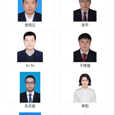
张培立
张华
Ze Yu
于晓强
乐天俊
李阳