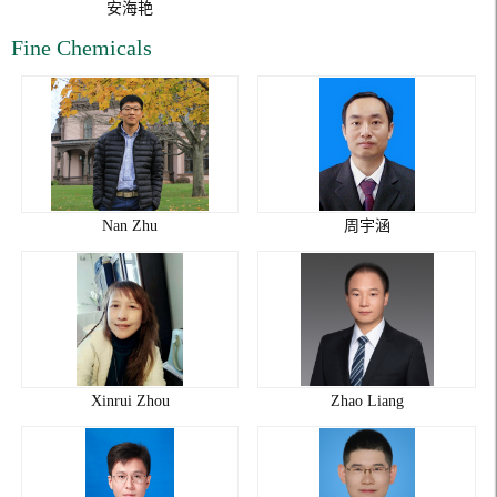
安海艳
Fine Chemicals
Nan Zhu
周宇涵
Xinrui Zhou
Zhao Liang