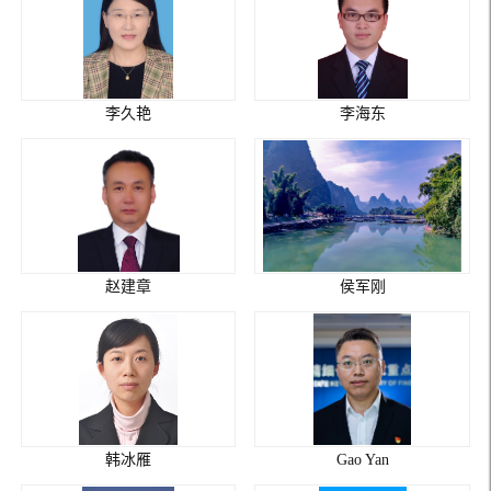
李久艳
李海东
赵建章
侯军刚
韩冰雁
Gao Yan