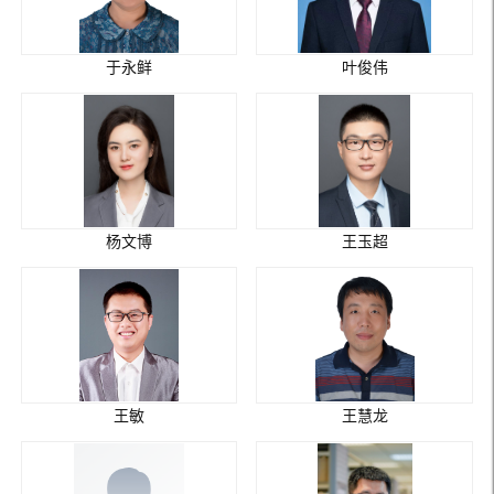
于永鲜
叶俊伟
杨文博
王玉超
王敏
王慧龙