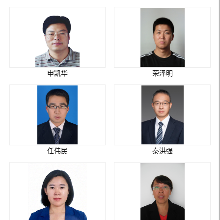
申凯华
荣泽明
任伟民
秦洪强