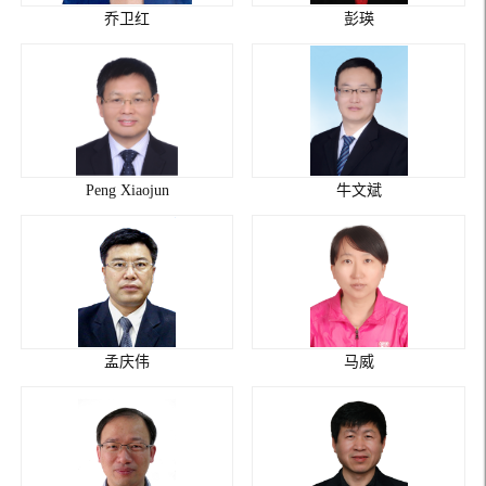
乔卫红
彭瑛
Peng Xiaojun
牛文斌
孟庆伟
马威