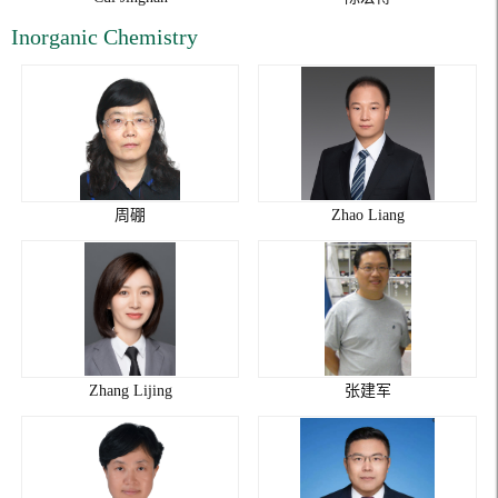
Inorganic Chemistry
周硼
Zhao Liang
Zhang Lijing
张建军