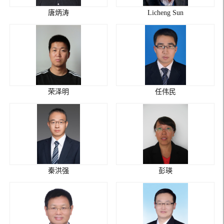
唐炳涛
Licheng Sun
荣泽明
任伟民
秦洪强
彭瑛