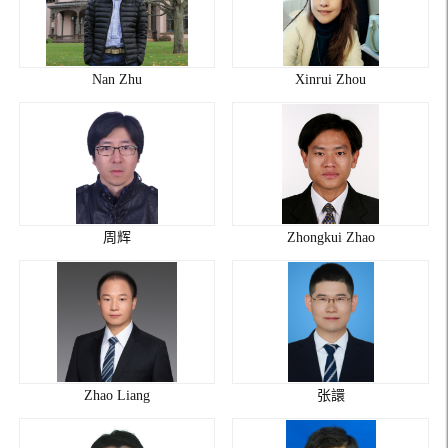
Nan Zhu
Xinrui Zhou
周辉
Zhongkui Zhao
Zhao Liang
张譞