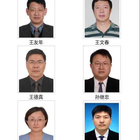
王友年
王文春
王德真
孙继忠