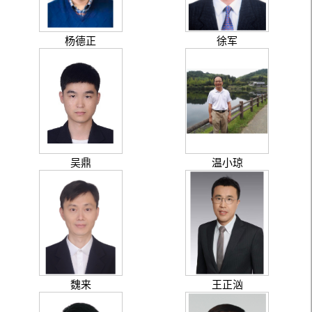
杨德正
徐军
吴鼎
温小琼
魏来
王正汹