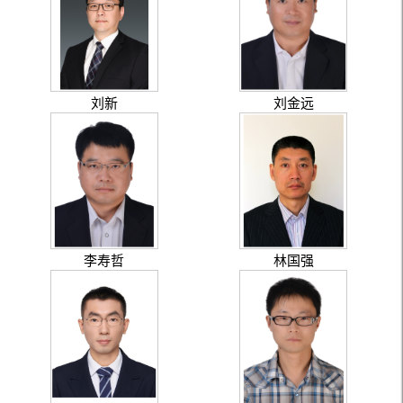
刘新
刘金远
李寿哲
林国强