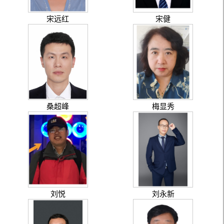
宋远红
宋健
桑超峰
梅显秀
刘悦
刘永新