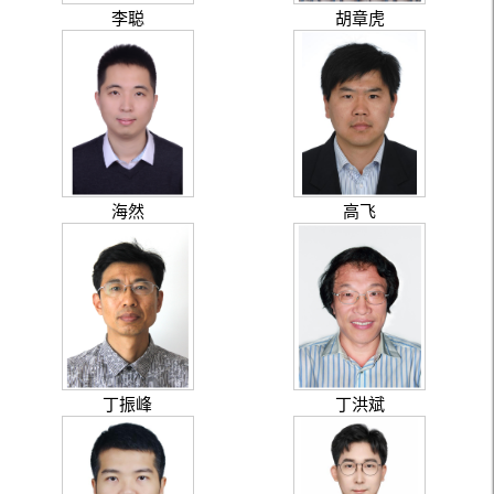
李聪
胡章虎
海然
高飞
丁振峰
丁洪斌