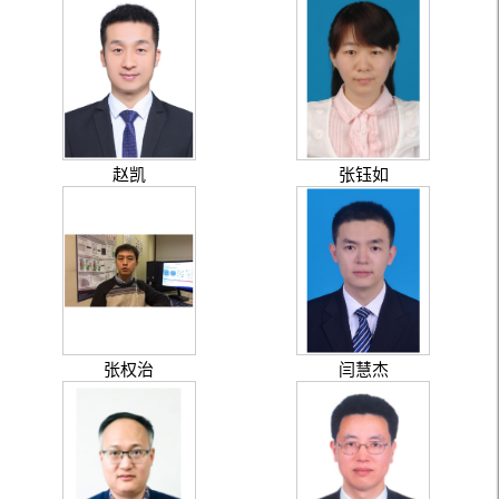
赵凯
张钰如
张权治
闫慧杰