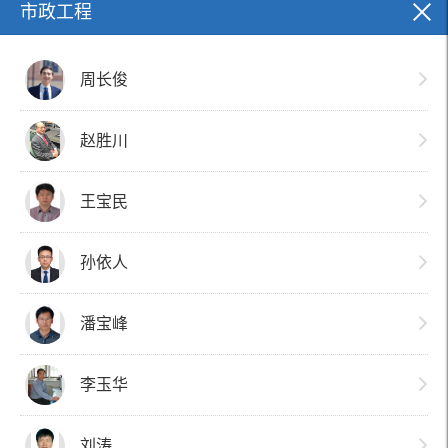
市政工程
周长俊
赵胜川
王宝民
孙依人
潘宝峰
李玉华
刘涛