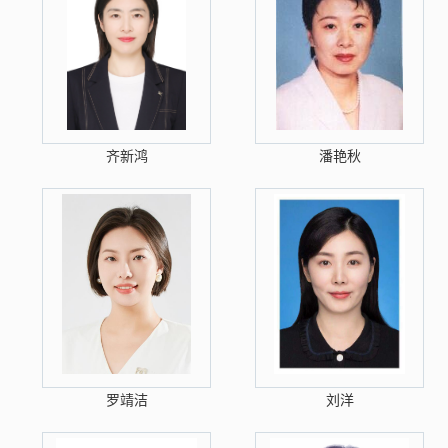
齐新鸿
潘艳秋
罗靖洁
刘洋