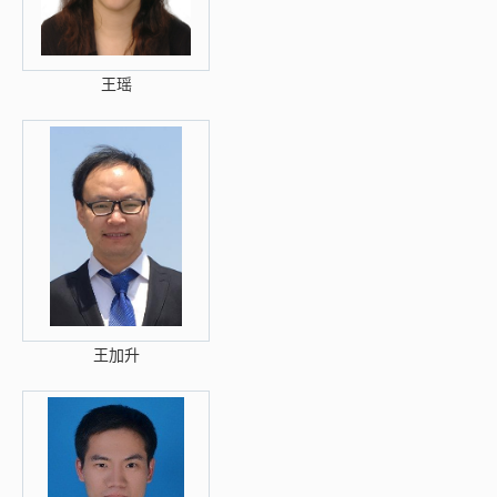
王瑶
王加升