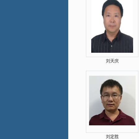
刘天庆
刘定胜