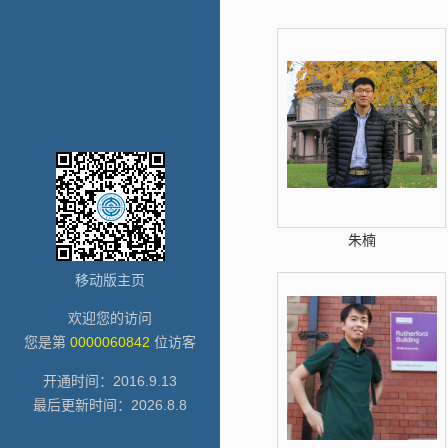
朱楠
移动版主页
欢迎您的访问
您是第
0000060842
位访客
开通时间：
2016
.
9
.
13
最后更新时间：
2026
.
8
.
8