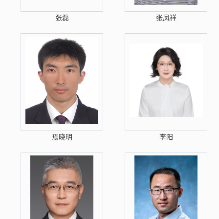
张磊
张凤祥
焉晓明
李阳