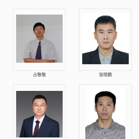
占敬敬
张晓鹏