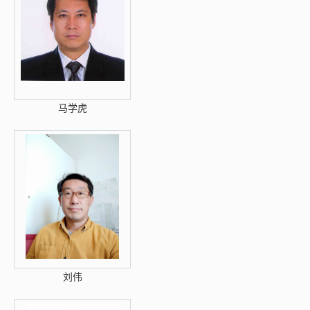
马学虎
刘伟