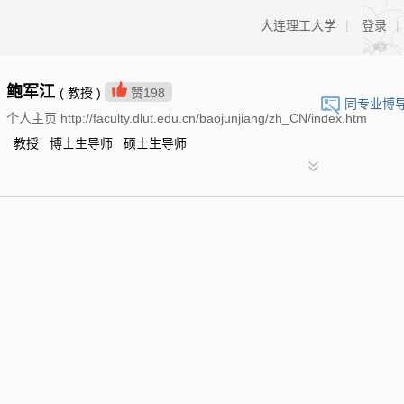
大连理工大学
|
登录
|
鲍军江
( 教授 )
赞
198
同专业博
个人主页 http://faculty.dlut.edu.cn/baojunjiang/zh_CN/index.htm
教授 博士生导师 硕士生导师