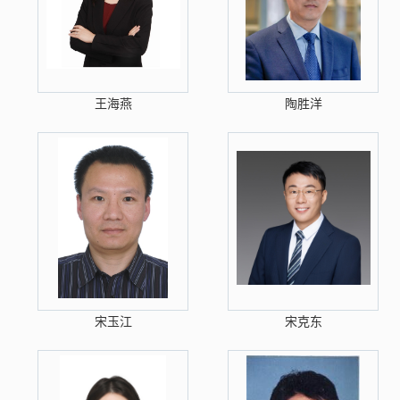
王海燕
陶胜洋
宋玉江
宋克东