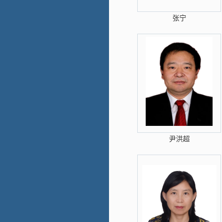
张宁
尹洪超