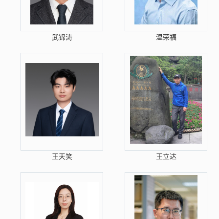
武锦涛
温荣福
王天笑
王立达