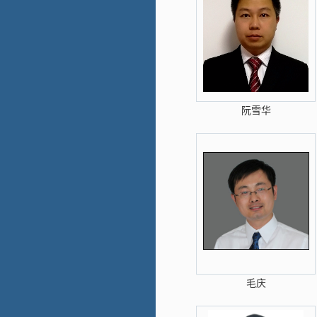
阮雪华
毛庆