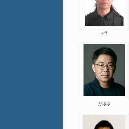
王华
孙冰冰