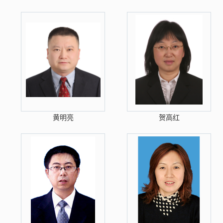
黄明亮
贺高红