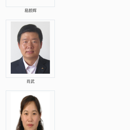
易颜辉
肖武