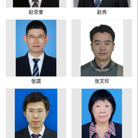
赵忠奎
赵亮
张譞
张文珍