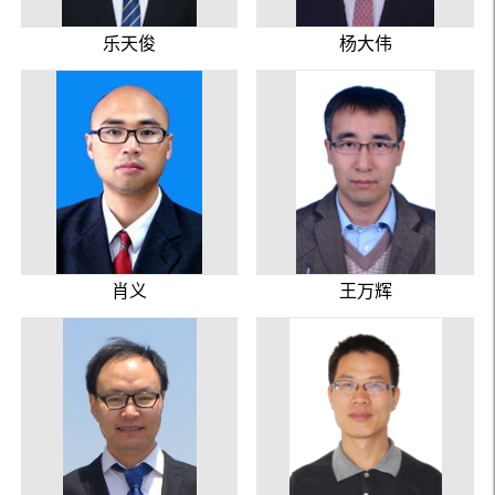
乐天俊
杨大伟
肖义
王万辉