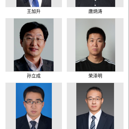
王加升
唐炳涛
孙立成
荣泽明