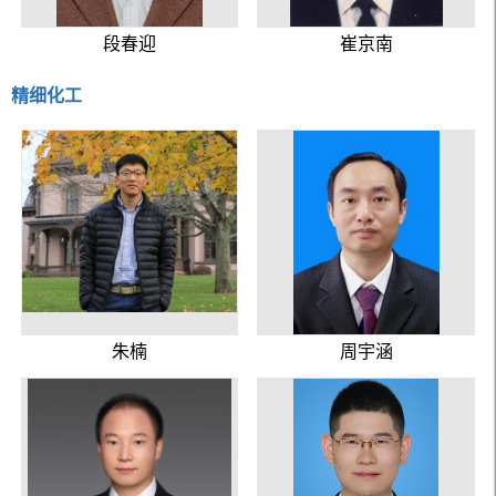
段春迎
崔京南
精细化工
朱楠
周宇涵