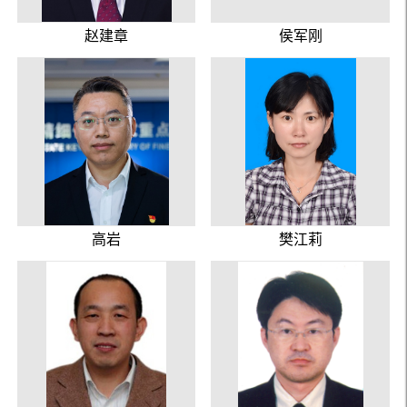
赵建章
侯军刚
高岩
樊江莉