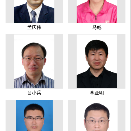
孟庆伟
马威
吕小兵
李亚明