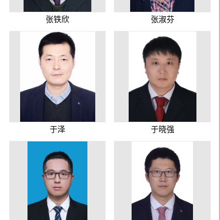
张铁欣
张淑芬
于泽
于晓强