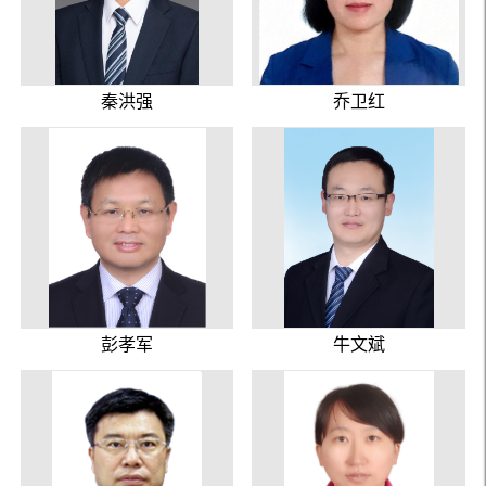
秦洪强
乔卫红
彭孝军
牛文斌