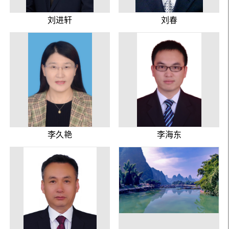
刘进轩
刘春
李久艳
李海东