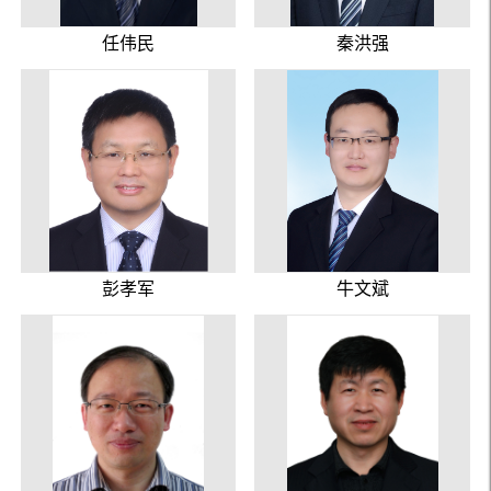
任伟民
秦洪强
彭孝军
牛文斌