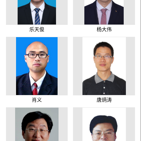
乐天俊
杨大伟
肖义
唐炳涛