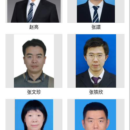
赵亮
张譞
张文珍
张铁欣