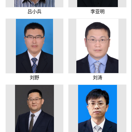
吕小兵
李亚明
刘野
刘涛