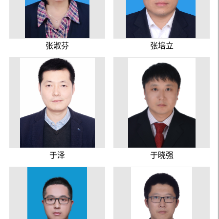
张淑芬
张培立
于泽
于晓强