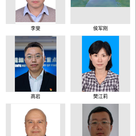
李斐
侯军刚
高岩
樊江莉