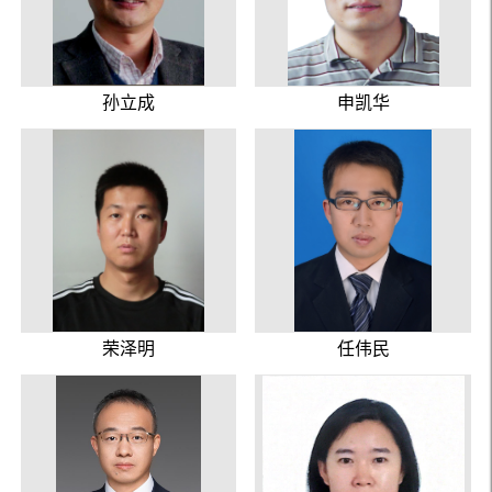
孙立成
申凯华
荣泽明
任伟民