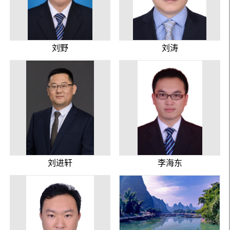
刘野
刘涛
刘进轩
李海东