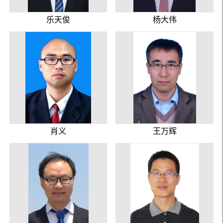
乐天俊
杨大伟
肖义
王万辉