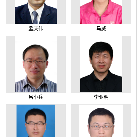
孟庆伟
马威
吕小兵
李亚明