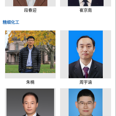
段春迎
崔京南
精细化工
朱楠
周宇涵