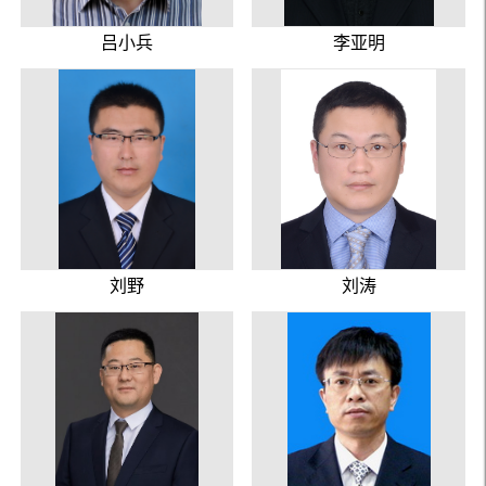
吕小兵
李亚明
刘野
刘涛