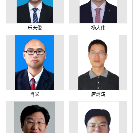
乐天俊
杨大伟
肖义
唐炳涛