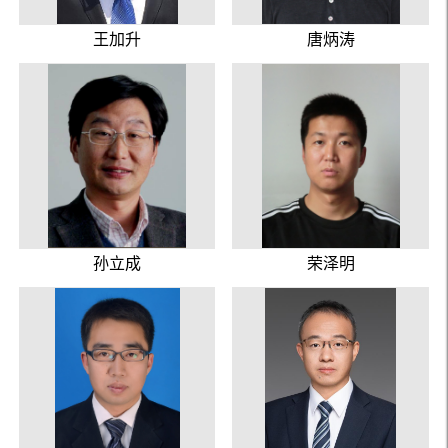
王加升
唐炳涛
孙立成
荣泽明