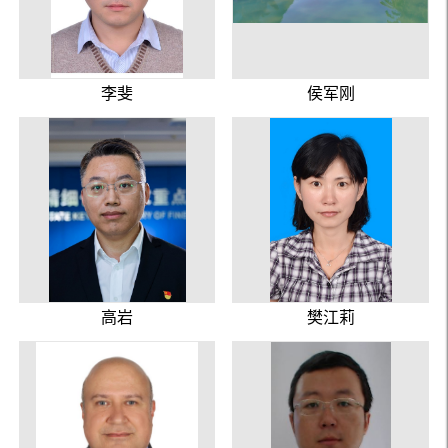
李斐
侯军刚
高岩
樊江莉