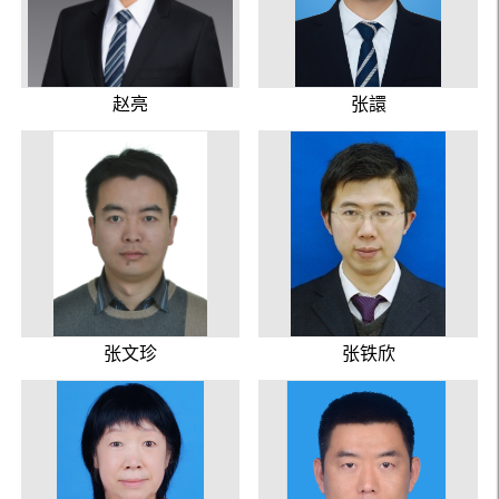
赵亮
张譞
张文珍
张铁欣