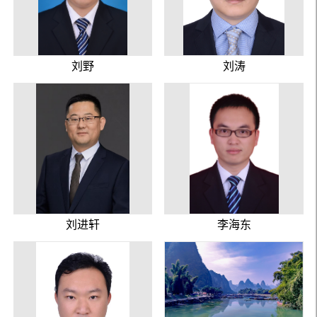
刘野
刘涛
刘进轩
李海东