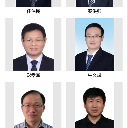
任伟民
秦洪强
彭孝军
牛文斌