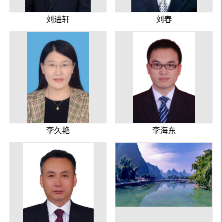
刘进轩
刘春
李久艳
李海东