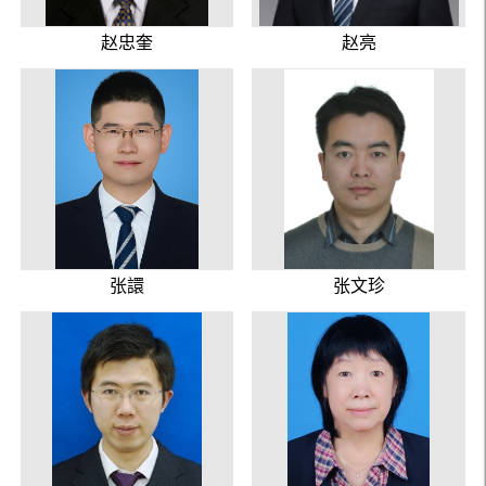
赵忠奎
赵亮
张譞
张文珍