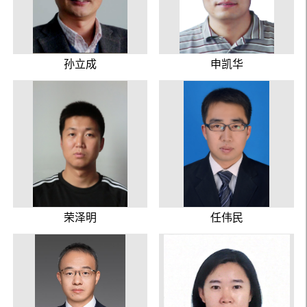
孙立成
申凯华
荣泽明
任伟民