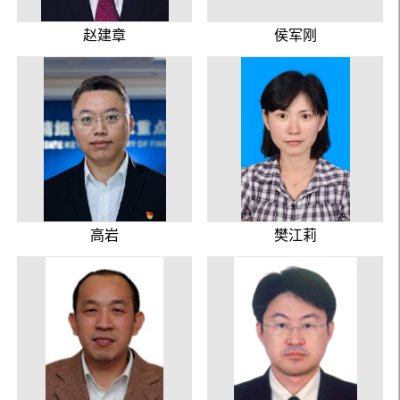
赵建章
侯军刚
高岩
樊江莉