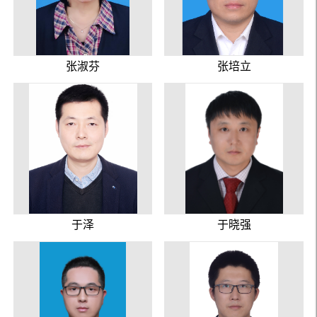
张淑芬
张培立
于泽
于晓强