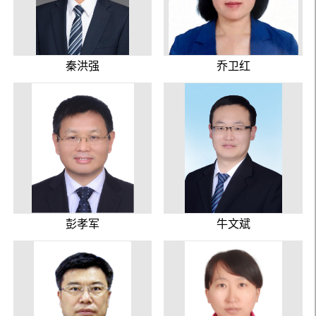
秦洪强
乔卫红
彭孝军
牛文斌