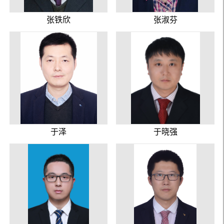
张铁欣
张淑芬
于泽
于晓强