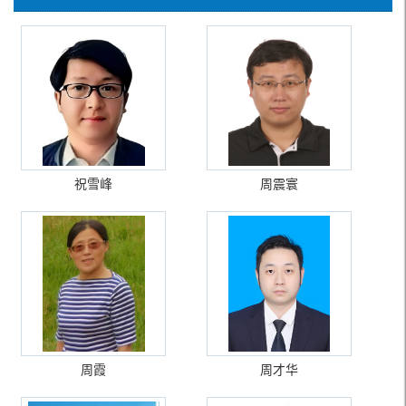
祝雪峰
周震寰
周霞
周才华