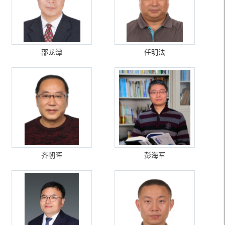
邵龙潭
任明法
齐朝晖
彭海军