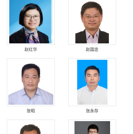
赵红华
赵国忠
张昭
张永存