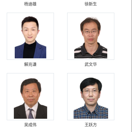
杨迪雄
徐新生
解兆谦
武文华
吴成伟
王跃方