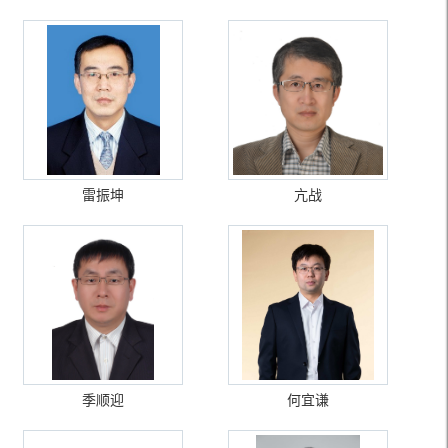
雷振坤
亢战
季顺迎
何宜谦