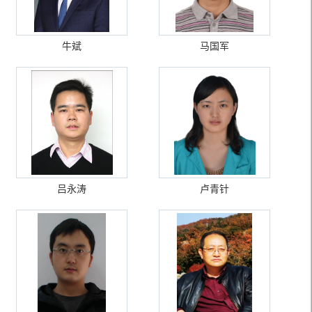
牛斌
马国军
吕永涛
卢青针