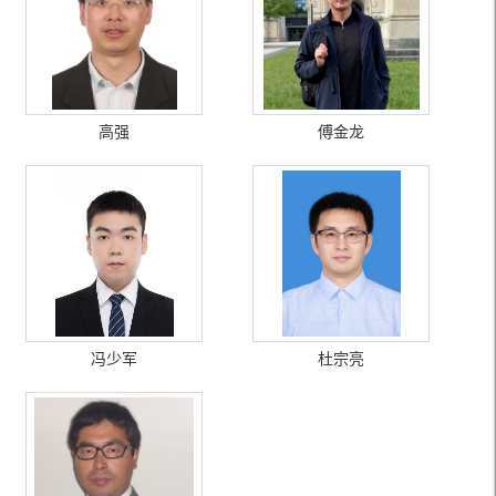
高强
傅金龙
冯少军
杜宗亮