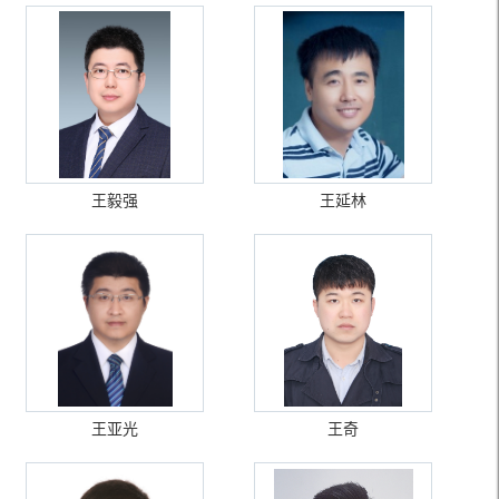
王毅强
王延林
王亚光
王奇