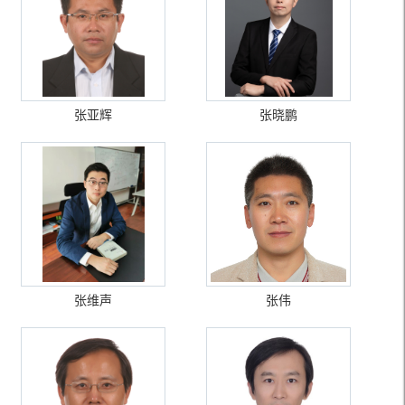
张亚辉
张晓鹏
张维声
张伟