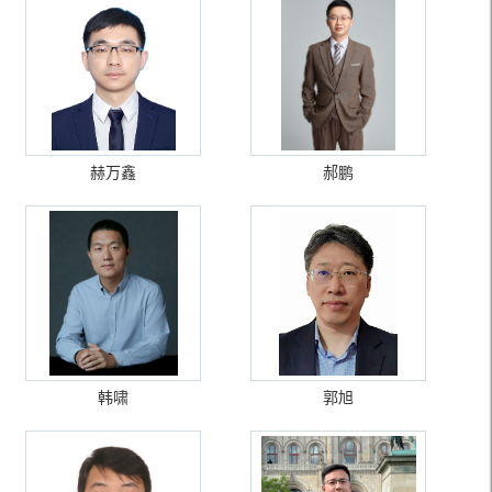
赫万鑫
郝鹏
韩啸
郭旭