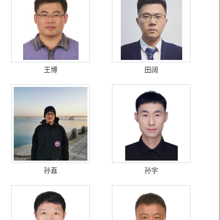
王博
田阔
孙直
孙宇