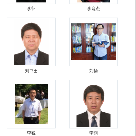
李征
李晓杰
刘书田
刘畅
李锐
李刚