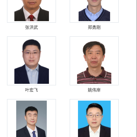
张洪武
郑勇刚
叶宏飞
姚伟岸