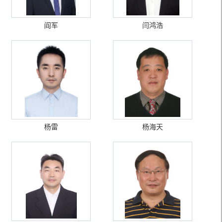
阎军
闫鸿浩
杨雷
杨海天