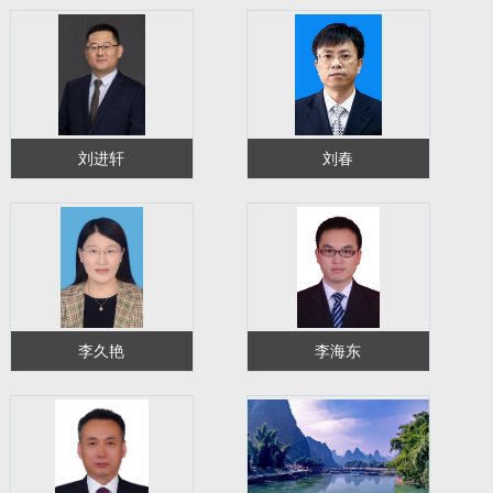
刘进轩
刘春
李久艳
李海东