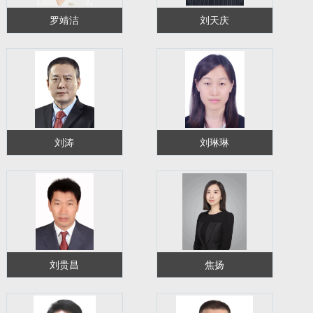
罗靖洁
刘天庆
刘涛
刘琳琳
刘贵昌
焦扬