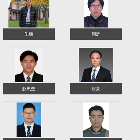
朱楠
周辉
赵忠奎
赵亮