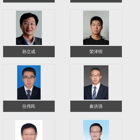
孙立成
荣泽明
任伟民
秦洪强