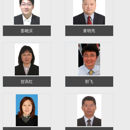
姜晓滨
黄明亮
贺高红
郭飞