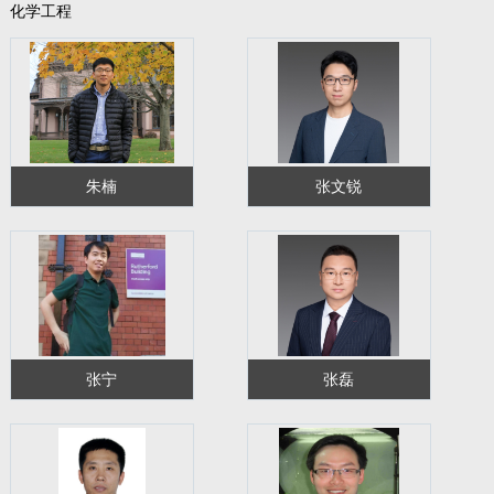
化学工程
朱楠
张文锐
张宁
张磊