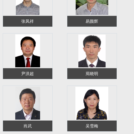
张凤祥
易颜辉
尹洪超
焉晓明
肖武
吴雪梅