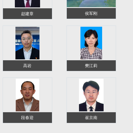
侯军刚
赵建章
高岩
樊江莉
段春迎
崔京南