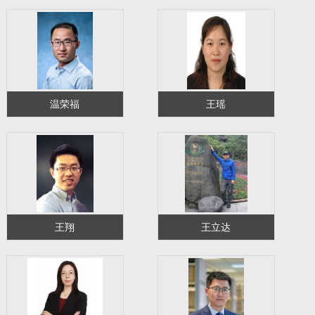
温荣福
王瑶
王翔
王立达