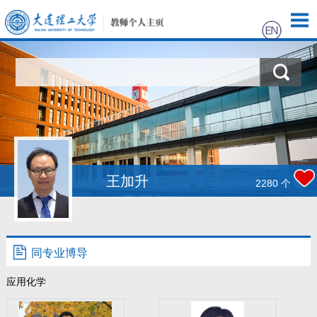
首页
科学研究
招生信息
学生信息
王加升
2280
个
我的相册
教师博客
同专业博导
应用化学