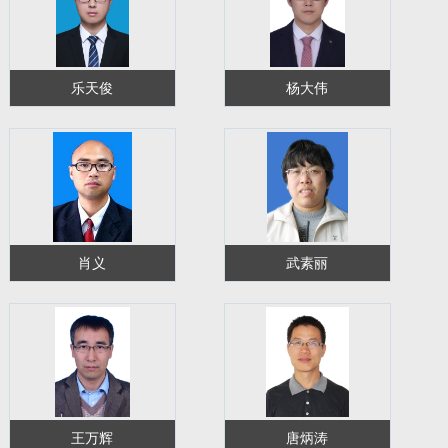
乐天俊
杨大伟
肖义
武素丽
王万辉
唐炳涛