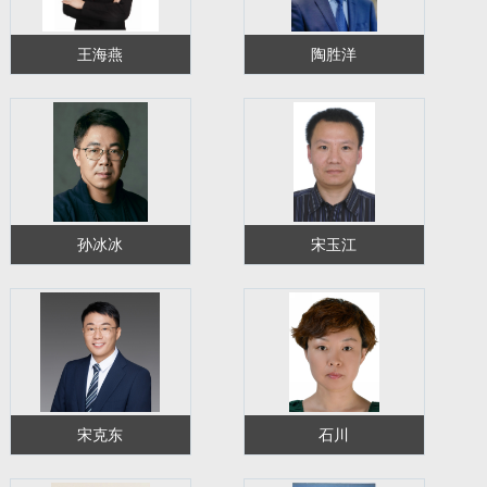
王海燕
陶胜洋
孙冰冰
宋玉江
宋克东
石川