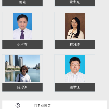
都健
董宏光
迟占有
程雅琦
陈冰冰
鲍军江
同专业博导