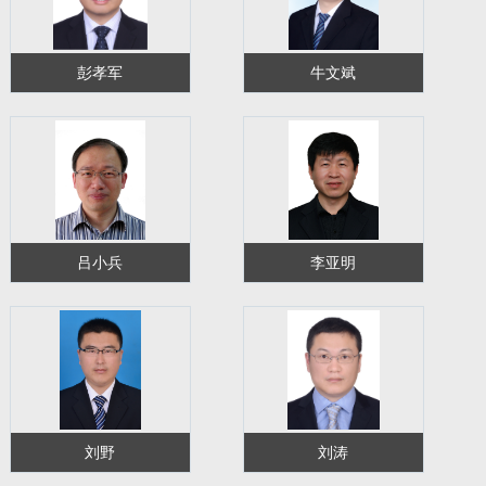
彭孝军
牛文斌
吕小兵
李亚明
刘野
刘涛