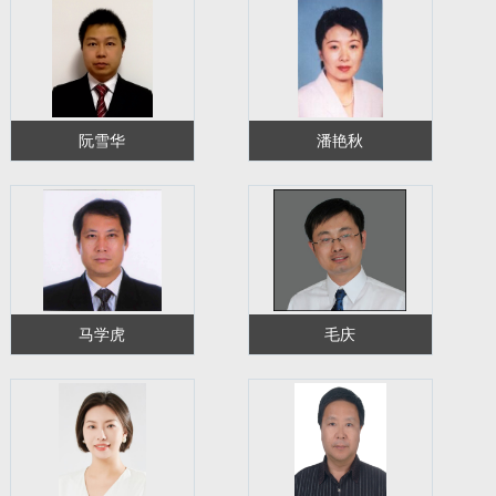
阮雪华
潘艳秋
马学虎
毛庆