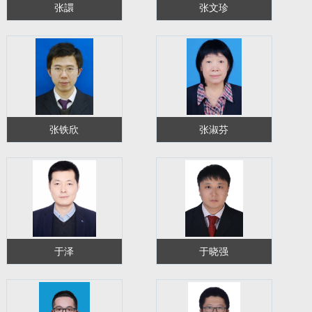
张譞
张文珍
张铁欣
张淑芬
于泽
于晓强